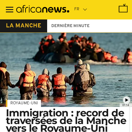
Passer
au
contenu
principal
LA MANCHE
DERNIÈRE MINUTE
ROYAUME-UNI
01:14
Immigration : record de
traversées de la Manche
vers le Royaume-Uni