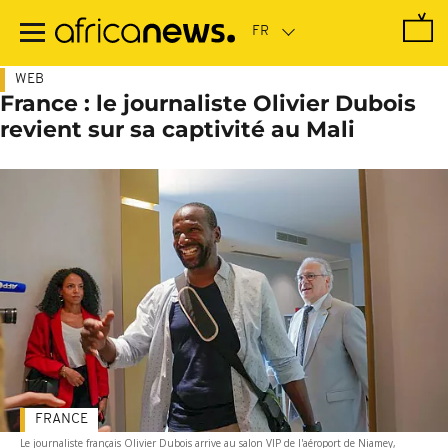
Passer
au
contenu
principal
WEB
France : le journaliste Olivier Dubois
revient sur sa captivité au Mali
FRANCE
Le journaliste français Olivier Dubois arrive au salon VIP de l'aéroport de Niamey,