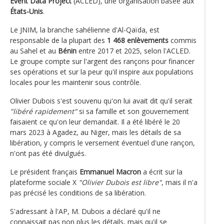
Event Data Project
(ACLED), une organisation basée aux
États-Unis
.
Le JNIM, la branche sahélienne d'Al-Qaïda, est
responsable de la plupart des
1 468 enlèvements
commis
au Sahel et au
Bénin
entre 2017 et 2025, selon l'ACLED.
Le groupe compte sur l'argent des rançons pour financer
ses opérations et sur la peur qu'il inspire aux populations
locales pour les maintenir sous contrôle.
Olivier Dubois s'est souvenu qu'on lui avait dit qu'il serait
"libéré rapidement"
si sa famille et son gouvernement
faisaient ce qu'on leur demandait. Il a été libéré le 20
mars 2023 à Agadez, au Niger, mais les détails de sa
libération, y compris le versement éventuel d'une rançon,
n'ont pas été divulgués.
Le président français
Emmanuel Macron
a écrit sur la
plateforme sociale X
"Olivier Dubois est libre"
, mais il n'a
pas précisé les conditions de sa libération.
S'adressant à l'AP, M. Dubois a déclaré qu'il ne
connaissait pas non plus les détails, mais qu'il se