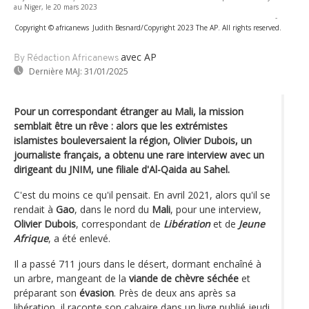
au Niger, le 20 mars 2023
-
Copyright © africanews
Judith Besnard/Copyright 2023 The AP. All rights reserved.
avec AP
By Rédaction Africanews
Dernière MAJ:
31/01/2025
Pour un correspondant étranger au Mali, la mission
semblait être un rêve : alors que les extrémistes
islamistes bouleversaient la région, Olivier Dubois, un
journaliste français, a obtenu une rare interview avec un
dirigeant du JNIM, une filiale d'Al-Qaida au Sahel.
C'est du moins ce qu'il pensait. En avril 2021, alors qu'il se
rendait à
Gao
, dans le nord du
Mali
, pour une interview,
Olivier Dubois
, correspondant de
Libération
et de
Jeune
Afrique
, a été enlevé.
Il a passé 711 jours dans le désert, dormant enchaîné à
un arbre, mangeant de la
viande de chèvre séchée
et
préparant son
évasion
. Près de deux ans après sa
libération, il raconte son calvaire dans un livre publié jeudi