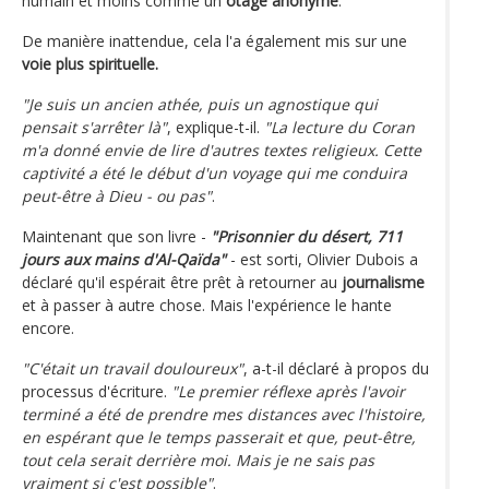
humain et moins comme un
otage anonyme
.
De manière inattendue, cela l'a également mis sur une
voie plus spirituelle.
"Je suis un ancien athée, puis un agnostique qui
pensait s'arrêter là"
, explique-t-il.
"La lecture du Coran
m'a donné envie de lire d'autres textes religieux. Cette
captivité a été le début d'un voyage qui me conduira
peut-être à Dieu - ou pas"
.
Maintenant que son livre -
"Prisonnier du désert, 711
jours aux mains d'Al-Qaïda"
- est sorti, Olivier Dubois a
déclaré qu'il espérait être prêt à retourner au
journalisme
et à passer à autre chose. Mais l'expérience le hante
encore.
"C'était un travail douloureux"
, a-t-il déclaré à propos du
processus d'écriture.
"Le premier réflexe après l'avoir
terminé a été de prendre mes distances avec l'histoire,
en espérant que le temps passerait et que, peut-être,
tout cela serait derrière moi. Mais je ne sais pas
vraiment si c'est possible"
.