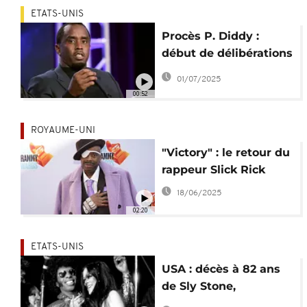
ETATS-UNIS
Procès P. Diddy :
début de délibérations
compliquées pour le
01/07/2025
jury
00:52
ROYAUME-UNI
"Victory" : le retour du
rappeur Slick Rick
18/06/2025
02:20
ETATS-UNIS
USA : décès à 82 ans
de Sly Stone,
précurseur de la funk