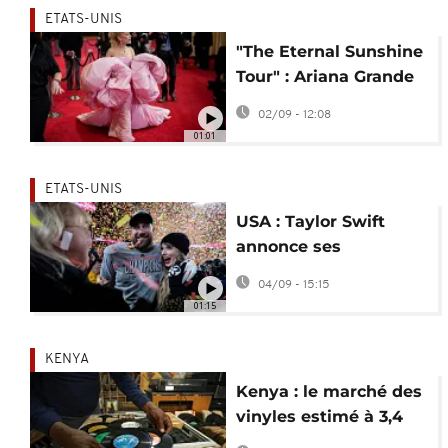
ETATS-UNIS
"The Eternal Sunshine
Tour" : Ariana Grande
de retour en tournée
02/09 - 12:08
après 7 ans
01:01
ETATS-UNIS
USA : Taylor Swift
annonce ses
fiançailles avec Travis
04/09 - 15:15
Kelce
01:15
KENYA
Kenya : le marché des
vinyles estimé à 3,4
milliards de dollars