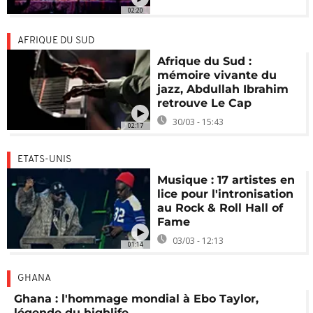
02:20
AFRIQUE DU SUD
Afrique du Sud :
mémoire vivante du
jazz, Abdullah Ibrahim
retrouve Le Cap
30/03 - 15:43
02:17
ETATS-UNIS
Musique : 17 artistes en
lice pour l'intronisation
au Rock & Roll Hall of
Fame
03/03 - 12:13
01:14
GHANA
Ghana : l'hommage mondial à Ebo Taylor,
légende du highlife