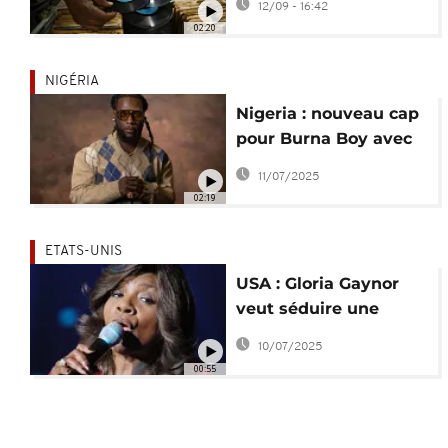
12/09 - 16:42
d'ici 2032
02:20
NIGÉRIA
Nigeria : nouveau cap
pour Burna Boy avec
l'album "No Sign of
11/07/2025
Weakness"
02:19
ETATS-UNIS
USA : Gloria Gaynor
veut séduire une
nouvelle génération à
10/07/2025
81 ans
00:55