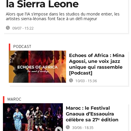
la Sierra Leone
Alors que l’IA s’impose dans les studios du monde entier, les
artistes sierra-léonais font face à un défi majeur
09/07 - 15:22
PODCAST
Echoes of Africa : Mina
Agossi, une voix jazz
unique qui rassemble
[Podcast]
10/03 - 15:36
MAROC
Maroc : le Festival
Gnaoua d’Essaouira
célèbre sa 27ᵉ édition
30/06 - 18:35