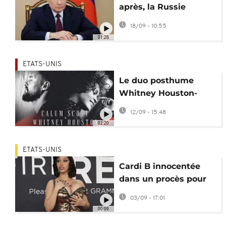
après, la Russie
relance le concours
18/09 - 10:55
Intervision
01:28
ETATS-UNIS
Le duo posthume
Whitney Houston-
Callum Scott sur "I
12/09 - 15:48
Wanna Dance With
02:20
Somebody"
ETATS-UNIS
Cardi B innocentée
dans un procès pour
agression sur une
03/09 - 17:01
agente de sécurité
00:09