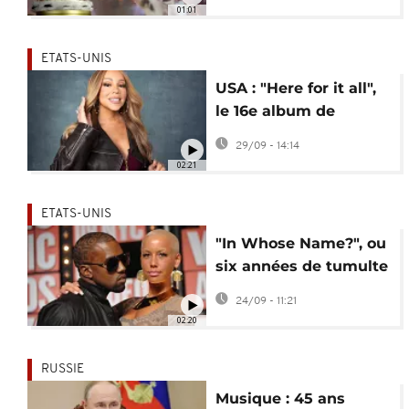
siècle
01:01
ETATS-UNIS
USA : "Here for it all",
le 16e album de
Mariah Carey
29/09 - 14:14
02:21
ETATS-UNIS
"In Whose Name?", ou
six années de tumulte
dans l’intimité de
24/09 - 11:21
Kanye West
02:20
RUSSIE
Musique : 45 ans