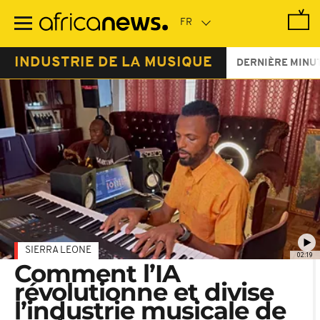
Passer
au
contenu
principal
INDUSTRIE DE LA MUSIQUE
DERNIÈRE MINU
SIERRA LEONE
02:19
Comment l’IA
révolutionne et divise
l’industrie musicale de