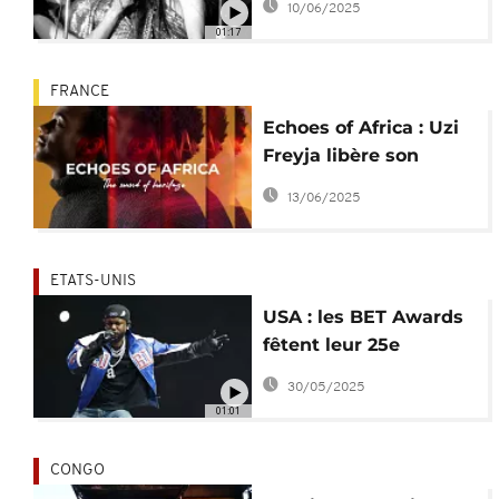
10/06/2025
01:17
FRANCE
Echoes of Africa : Uzi
Freyja libère son
enfant intérieur
13/06/2025
[Podcast]
ETATS-UNIS
USA : les BET Awards
fêtent leur 25e
anniversaire
30/05/2025
01:01
CONGO