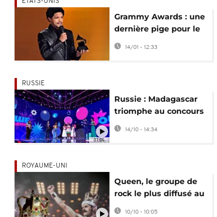
ETATS-UNIS
Grammy Awards : une
dernière pige pour le
Sud-Africain Trevor
14/01 - 12:33
Noah
RUSSIE
Russie : Madagascar
triomphe au concours
de chant "Our
14/10 - 14:34
Generation"
01:06
ROYAUME-UNI
Queen, le groupe de
rock le plus diffusé au
Royaume-Uni au 21e
10/10 - 10:05