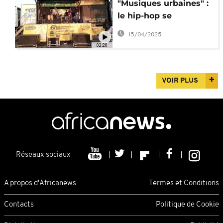
"Musiques urbaines" :
le hip-hop se
popularise à Pointe-
15/04/2025
Noire
02:20
VOIR PLUS
Réseaux sociaux
A propos d'Africanews
Termes et Conditions
Contacts
Politique de Cookie