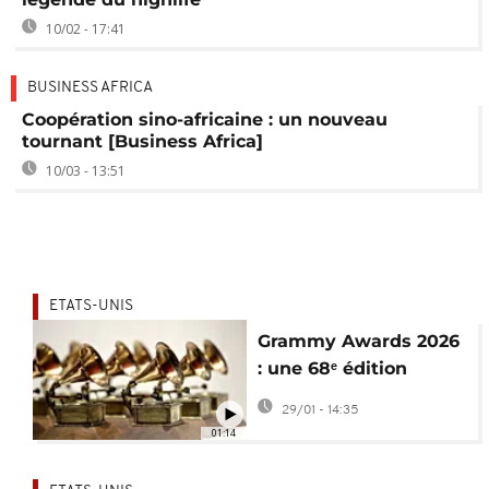
10/02 - 17:41
BUSINESS AFRICA
Coopération sino-africaine : un nouveau
tournant [Business Africa]
10/03 - 13:51
ETATS-UNIS
Grammy Awards 2026
: une 68ᵉ édition
ouverte sur les
29/01 - 14:35
musiques du monde
01:14