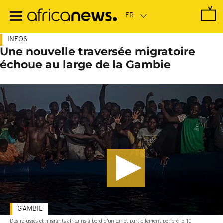
Passer
au
contenu
principal
INFOS
Une nouvelle traversée migratoire
échoue au large de la Gambie
GAMBIE
Des réfugiés et migrants africains à bord d'un canot partiellement perforé le 10