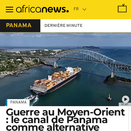
Passer
au
contenu
principal
PANAMA
DERNIÈRE MINUTE
PANAMA
01:47
Guerre au Moyen-Orient
: le canal de Panama
comme alternative