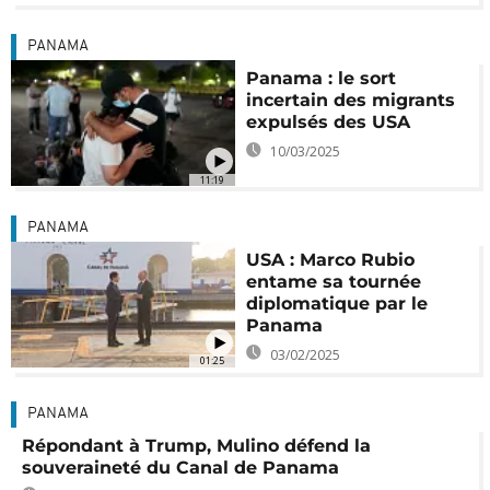
PANAMA
Panama : le sort
incertain des migrants
expulsés des USA
10/03/2025
11:19
PANAMA
USA : Marco Rubio
entame sa tournée
diplomatique par le
Panama
03/02/2025
01:25
PANAMA
Répondant à Trump, Mulino défend la
souveraineté du Canal de Panama