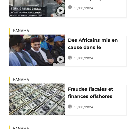
13/08/2024
00:52
PANAMA
Des Africains mis en
cause dans le
scandale ''Panama
13/08/2024
Papers''
01:24
PANAMA
Fraudes fiscales et
finances offshores
dévoilées
13/08/2024
PANAMA