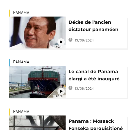
PANAMA
Décès de l'ancien
dictateur panaméen
Manuel Noriega
13/08/2024
00:41
PANAMA
Le canal de Panama
élargi a été inauguré
13/08/2024
00:50
PANAMA
Panama : Mossack
Fonseka perquisitioné