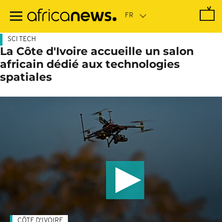
Passer
au
contenu
principal
SCI TECH
La Côte d'Ivoire accueille un salon
africain dédié aux technologies
spatiales
CÔTE D'IVOIRE