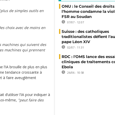
ONU : le Conseil des droits
"plus de simples outils en
l'homme condamne la viol
FSR au Soudan
07/07 - 12:07
 des choix avec de moins en
Suisse : des catholiques
traditionalistes défient l'a
pape Léon XIV
es machines qui suivent des
02/07 - 11:31
 des machines qui prennent
RDC : l'OMS lance des essa
cliniques de traitements c
e l’IA brouille de plus en plus
Ebola
é une tendance croissante à
26/06 - 10:58
et à faire aveuglément
fait d’utiliser l’IA pour indiquer à
r soi-même,
"peut faire des