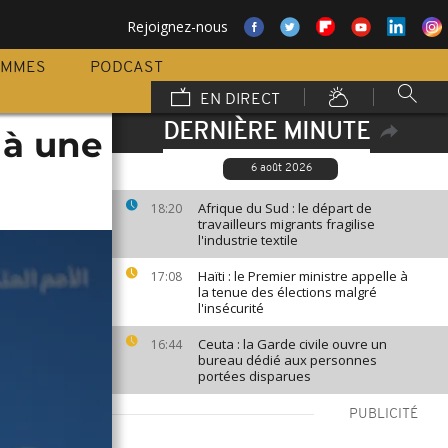
Rejoignez-nous
AMMES
PODCAST
EN DIRECT
DERNIÈRE MINUTE
 à une
6 août 2026
Afrique du Sud : le départ de
18:20
travailleurs migrants fragilise
l'industrie textile
Haïti : le Premier ministre appelle à
17:08
la tenue des élections malgré
l'insécurité
Ceuta : la Garde civile ouvre un
16:44
bureau dédié aux personnes
portées disparues
PUBLICITÉ