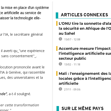
à la mise en place d’un système
 artificielle au service de
ARTICLES CONNEXES
aisser la technologie elle-
L'ONU tire la sonnette d'al
la sécurité en Afrique de l'
au Sahel
 l'IA, le secrétaire général
15/07 - 12:08
Accenture mesure l'impact
il averti qu_"une expérience
l'intelligence artificielle sur
t sans consentement"_.
secteur public
13/02 - 11:18
 allocution prononcée avant le
l’IA à Genève, qui rassemble
Mali : l'enseignement des 
s, des universitaires et la
locales grâce à l'intelligen
artificielle
27/11 - 09:06
nde"
, a-t-il souligné.
ner cette transformation
SUR LE MÊME PAYS
onner."