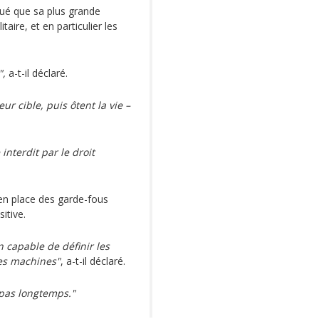
iqué que sa plus grande
aire, et en particulier les
",
a-t-il déclaré.
r cible, puis ôtent la vie –
interdit par le droit
en place des garde-fous
itive.
 capable de définir les
les machines"
, a-t-il déclaré.
 pas longtemps."