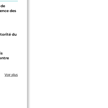
 de
ence des
utorité du
is
ontre
Voir plus