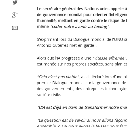
Le secrétaire général des Nations unies appelle 
de gouvernance mondial pour orienter l’intelligence
l’humanité, mettant en garde contre le risque de l
même
"coder notre avenir au feeling"
.
S'exprimant lors du Dialogue mondial de l'ONU sur
António Guterres met en garde_._
Alors que l’IA progresse à une
"vitesse effrénée",
est menée sur nos propres sociétés, sans plan e
"Cela n’est pas viable"
, a-t-il déclaré lors d’une
premier Dialogue mondial sur la gouvernance de 
des gouvernements, des entreprises technologique
société civile.
"L’IA est déjà en train de transformer notre mo
"La question est de savoir si nous allons façon
ensemble, ou si nous allons la laisser nous faç