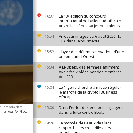
La 13ᵉ édition du concours
16:37
international de ballet sud-africain
ouvre la scène aux jeunes talents
Arrêt sur images du 6 août 2026 : la
15:54
FIFA dans la tourmente
Libye : des détenus s'évadent d'une
15:52
prison dans l'Ouest
A El-Obeid, des femmes affirment
15:34
avoir été violées par des membres
des FSR
Le Nigeria cherche à mieux réguler
15:04
le marché de la crypto [Business
Africa]
.N. headquarters.
-
Dans l'enfer des équipes engagées
15:00
africanews
AP Photo
dans la lutte contre Ebola
La montée des eaux des lacs
14:26
rapproche les crocodiles des
populations