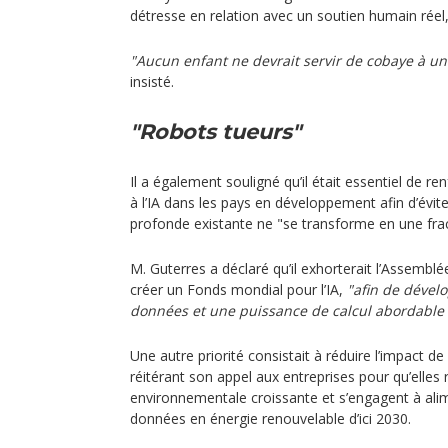
détresse en relation avec un soutien humain réel, 
"Aucun enfant ne devrait servir de cobaye à u
insisté.
"Robots tueurs"
Il a également souligné qu’il était essentiel de ren
à l’IA dans les pays en développement afin d’évit
profonde existante ne "se transforme en une fract
M. Guterres a déclaré qu’il exhorterait l’Assembl
créer un Fonds mondial pour l’IA,
"afin de dével
données et une puissance de calcul abordable
Une autre priorité consistait à réduire l’impact de l’
réitérant son appel aux entreprises pour qu’elles 
environnementale croissante et s’engagent à alim
données en énergie renouvelable d’ici 2030.