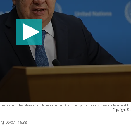
eaks about the release of a U.N. report on artificial intelligence during a news conference at U
Copyright © 
AJ:
06/07 - 16:38