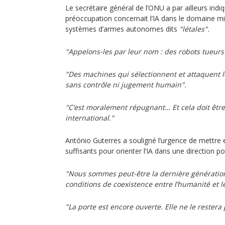
Le secrétaire général de l’ONU a par ailleurs ind
préoccupation concernait l’IA dans le domaine milit
systèmes d’armes autonomes dits
"létales".
"Appelons-les par leur nom : des robots tueurs
"Des machines qui sélectionnent et attaquent leu
sans contrôle ni jugement humain".
"C’est moralement répugnant… Et cela doit être 
international."
António Guterres a souligné l’urgence de mettre 
suffisants pour orienter l’IA dans une direction pos
"Nous sommes peut-être la dernière génération
conditions de coexistence entre l’humanité et 
"La porte est encore ouverte. Elle ne le restera