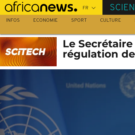
Passer
SCIE
au
contenu
INFOS
ECONOMIE
SPORT
CULTURE
principal
Le Secrétaire
régulation de 