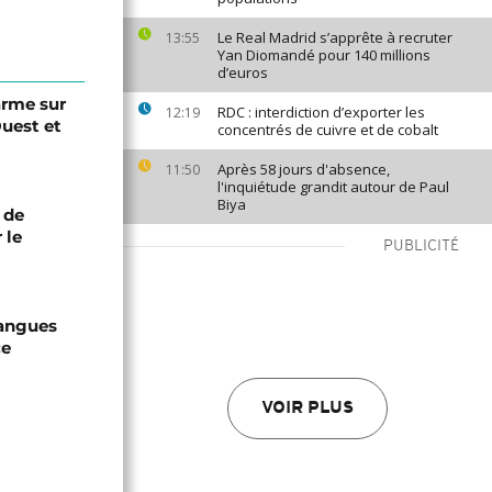
Le Real Madrid s’apprête à recruter
13:55
Yan Diomandé pour 140 millions
d’euros
arme sur
RDC : interdiction d’exporter les
12:19
Ouest et
concentrés de cuivre et de cobalt
Après 58 jours d'absence,
11:50
l'inquiétude grandit autour de Paul
Biya
 de
 le
PUBLICITÉ
langues
ce
VOIR PLUS