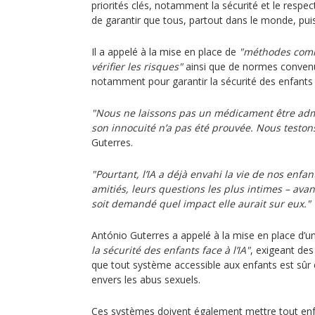
priorités clés, notamment la sécurité et le respec
de garantir que tous, partout dans le monde, puiss
Il a appelé à la mise en place de
"méthodes comm
vérifier les risques"
ainsi que de normes conven
notamment pour garantir la sécurité des enfants u
"Nous ne laissons pas un médicament être adm
son innocuité n’a pas été prouvée. Nous teston
Guterres.
"Pourtant, l’IA a déjà envahi la vie de nos enfan
amitiés, leurs questions les plus intimes – a
soit demandé quel impact elle aurait sur eux."
António Guterres a appelé à la mise en place d’u
la sécurité des enfants face à l’IA"
, exigeant des
que tout système accessible aux enfants est sûr 
envers les abus sexuels.
Ces systèmes doivent également mettre tout enf