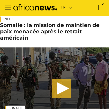
Passer
au
contenu
principal
INFOS
Somalie : la mission de maintien de
paix menacée après le retrait
américain
SOMALIE