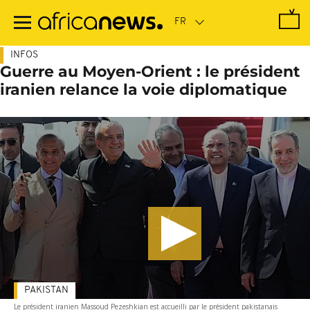
Passer
au
contenu
principal
INFOS
Guerre au Moyen-Orient : le président
iranien relance la voie diplomatique
PAKISTAN
Le président iranien Massoud Pezeshkian est accueilli par le président pakistanais