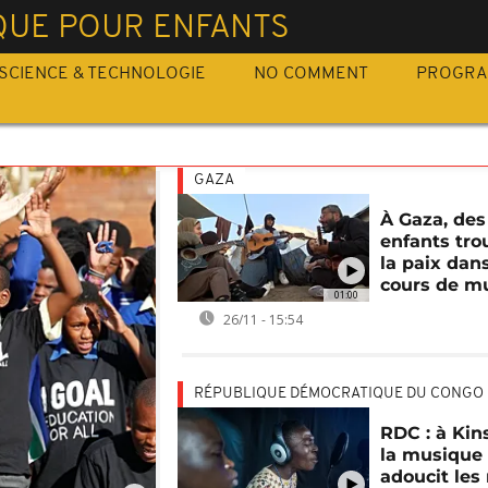
QUE POUR ENFANTS
SCIENCE & TECHNOLOGIE
NO COMMENT
PROGR
GAZA
À Gaza, des
enfants tro
la paix dan
cours de m
01:00
26/11 - 15:54
RÉPUBLIQUE DÉMOCRATIQUE DU CONGO
RDC : à Kin
la musique
adoucit le