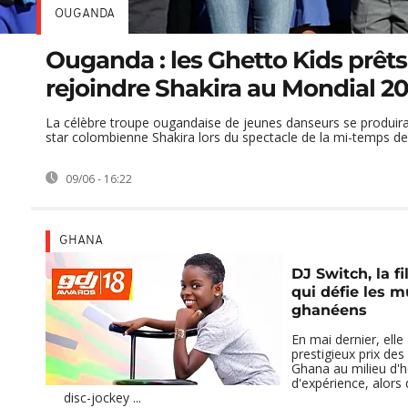
OUGANDA
Ouganda : les Ghetto Kids prêts
rejoindre Shakira au Mondial 2
La célèbre troupe ougandaise de jeunes danseurs se produira
star colombienne Shakira lors du spectacle de la mi-temps de la
09/06 - 16:22
GHANA
DJ Switch, la fi
qui défie les m
ghanéens
En mai dernier, elle
prestigieux prix de
Ghana au milieu d
d'expérience, alors 
disc-jockey ...