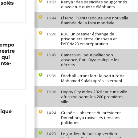
Kenya : des pesticides soupçonnés
18:02
isolés
d'avoir tué quinze éléphants
El Niño : l'ONU redoute une nouvelle
16:44
flambée de la faim mondiale
RDC: un premier échange de
16:20
prisonniers entre Kinshasa et
l'AFC/M23 en préparation
 Tempo
hestre
Cameroun : pour pallier son
15:45
 qui
absence, Paul Biya multiplie les
inte-
décrets
Football – transfert : le pari turc de
15:39
Mohamed Salah après Liverpool
Happy City Index 2026 : aucune ville
15:36
africaine parmi les 200 premières
villes
sique
Guinée : l'absence du président
14:24
Doumbouya ravive les tensions
politiques
Le gardien de but cap-verdien
14:23