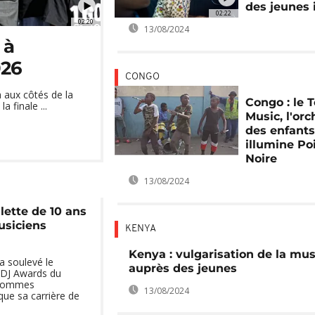
des jeunes 
02:22
02:20
13/08/2024
 à
026
CONGO
 aux côtés de la
Congo : le
 finale ...
Music, l'orc
des enfants
illumine Po
Noire
13/08/2024
llette de 10 ans
usiciens
KENYA
Kenya : vulgarisation de la mu
 a soulevé le
auprès des jeunes
s DJ Awards du
'hommes
13/08/2024
que sa carrière de