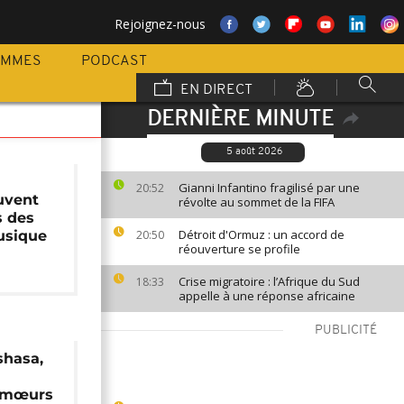
Rejoignez-nous
AMMES
PODCAST
EN DIRECT
DERNIÈRE MINUTE
5 août 2026
Gianni Infantino fragilisé par une
20:52
uvent
révolte au sommet de la FIFA
s des
Détroit d'Ormuz : un accord de
usique
20:50
réouverture se profile
Crise migratoire : l’Afrique du Sud
18:33
appelle à une réponse africaine
PUBLICITÉ
shasa,
s mœurs