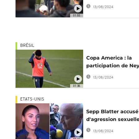
contre les
13/08/2024
discriminations
01:55
BRÉSIL
Copa America : la
participation de N
en question
13/08/2024
01:38
ETATS-UNIS
Sepp Blatter accusé
d'agression sexuell
une footballeuse
13/08/2024