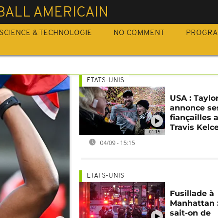
BALL AMERICAIN
SCIENCE & TECHNOLOGIE
NO COMMENT
PROGR
ETATS-UNIS
USA : Taylo
annonce se
fiançailles 
Travis Kelc
01:15
04/09 - 15:15
ETATS-UNIS
Fusillade à
Manhattan 
sait-on de