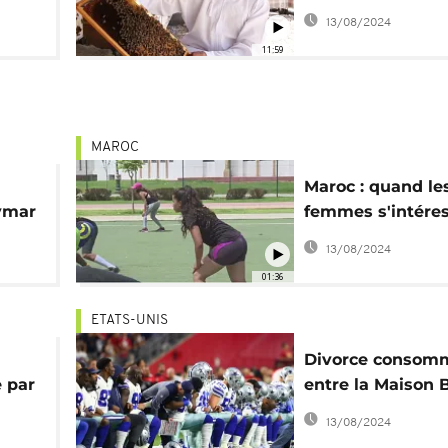
d'Oman, la ruée v
13/08/2024
liquide
11:59
MAROC
Maroc : quand le
eymar
femmes s'intére
au football amér
13/08/2024
01:36
ETATS-UNIS
Divorce consom
e par
entre la Maison 
et les sportifs
13/08/2024