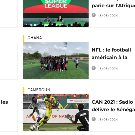
parie sur l'Afriqu
13/08/2024
GHANA
NFL : le football
américain à la
r
recherche de tal
13/08/2024
L
africains
CAMEROUN
 les
CAN 2021 : Sadio
délivre le Sénéga
13/08/2024