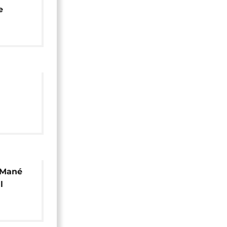
e
ents
 Mané
l