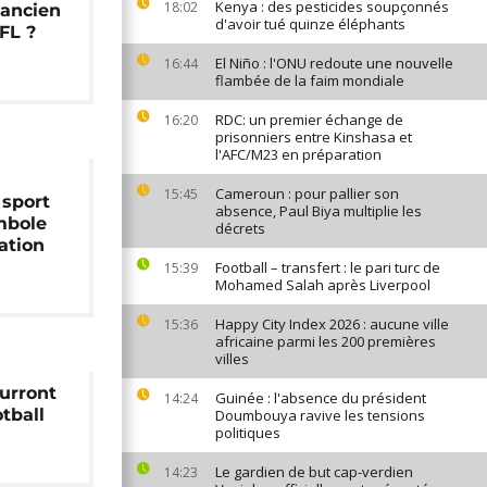
Kenya : des pesticides soupçonnés
18:02
, ancien
d'avoir tué quinze éléphants
FL ?
El Niño : l'ONU redoute une nouvelle
16:44
flambée de la faim mondiale
RDC: un premier échange de
16:20
prisonniers entre Kinshasa et
l'AFC/M23 en préparation
Cameroun : pour pallier son
15:45
 sport
absence, Paul Biya multiplie les
mbole
décrets
ation
Football – transfert : le pari turc de
15:39
Mohamed Salah après Liverpool
Happy City Index 2026 : aucune ville
15:36
africaine parmi les 200 premières
villes
ourront
Guinée : l'absence du président
14:24
otball
Doumbouya ravive les tensions
politiques
Le gardien de but cap-verdien
14:23