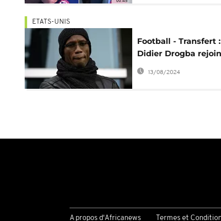
00:45
ETATS-UNIS
Football - Transfert :
Didier Drogba rejoin
D2 américaine
13/08/2024
A propos d'Africanews
Termes et Conditio