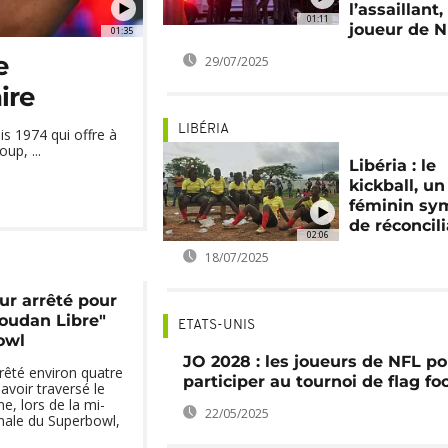
l’assaillant
01:11
joueur de N
01:35
e
29/07/2025
ire
LIBÉRIA
s 1974 qui offre à
up, ...
Libéria : le
kickball, un
féminin sy
de réconcili
02:06
18/07/2025
ur arrêté pour
oudan Libre"
ETATS-UNIS
owl
JO 2028 : les joueurs de NFL p
êté environ quatre
participer au tournoi de flag fo
avoir traversé le
e, lors de la mi-
22/05/2025
nale du Superbowl,