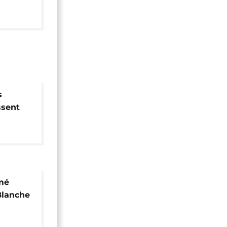
ers l'or
s
ssent
icain
mé
Blanche