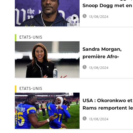
Snoop Dogg met en
lumière la famille à
13/08/2024
travers la NFL
02:20
ETATS-UNIS
Sandra Morgan,
première Afro-
Américaine à dirige
13/08/2024
une franchise de NF
ETATS-UNIS
USA : Okoronkwo et
Rams remportent le
Super Bowl
13/08/2024