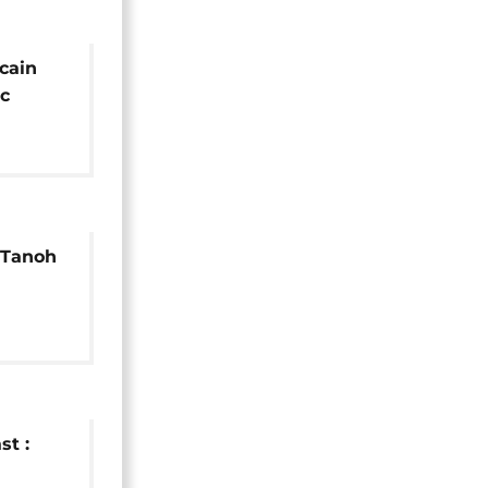
icain
oc
e Tanoh
st :