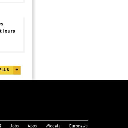
es
t leurs
PLUS
é
Jobs
Apps
Widgets
Euronews