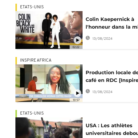
ETATS-UNIS
Colin Kaepernick à
l'honneur dans la mi
série "Colin in Blac
13/08/2024
White"
02:22
INSPIRE AFRICA
Production locale d
café en RDC [Inspir
Africa]
13/08/2024
10:57
ETATS-UNIS
USA : Les athlètes
universitaires debo