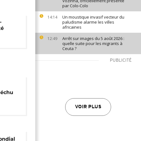
Vozinha, officiellement présenté
par Colo-Colo
Un moustique invasif vecteur du
14:14
-
paludisme alarme les villes
africaines
té
Arrêt sur images du 5 août 2026 :
12:49
quelle suite pour les migrants à
Ceuta ?
PUBLICITÉ
déchu
VOIR PLUS
ondial