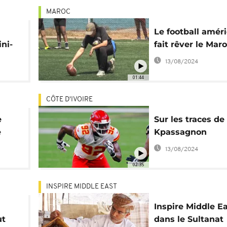
MAROC
Le football amér
ni-
fait rêver le Mar
k and
13/08/2024
01:44
CÔTE D'IVOIRE
e
Sur les traces d
e
Kpassagnon
13/08/2024
02:35
INSPIRE MIDDLE EAST
Inspire Middle Ea
ut
dans le Sultanat