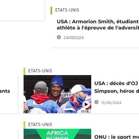
ETATS-UNIS
USA : Armorion Smith, étudiant
athlète à l'épreuve de l'adversi
24/09/2024
ETATS-UNIS
USA : décès d'OJ
ants
Simpson, héros 
de la NFL et
13/08/2024
d'Hollywood
01:14
ETATS-UNIS
ONU : le sport m