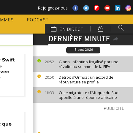
Rejoignez-nous
AMMES
PODCAST
EN DIRECT
DERNIÈRE MINUTE
5 août 2026
r Swift
Gianni Infantino fragilisé par une
20:52
s
révolte au sommet de la FIFA
avec
Détroit d'Ormuz : un accord de
e
20:50
réouverture se profile
Crise migratoire : l’Afrique du Sud
18:33
appelle à une réponse africaine
PUBLICITÉ
: que