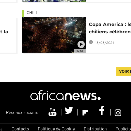
CHILI
Copa America : l
t la
chiliens célèbren
héros
13/08/2024
00:58
VOIR 
Réseaux sociaux
ns
Contacts
Politique de Cookie
Distribution
Publicit