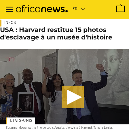
Passer
au
contenu
principal
INFOS
USA : Harvard restitue 15 photos
d'esclavage à un musée d'histoire
ETATS-UNIS
Susanna Moore, petite-fille de Louis Agassiz, biologiste à Harvard, Tamara Lanier,