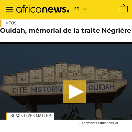
Passer
au
contenu
principal
INFOS
Ouidah, mémorial de la traite Négrière
BLACK LIVES MATTER
-
Copyright © africanews
AFP