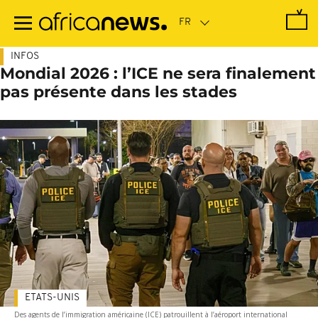
Passer
au
contenu
principal
INFOS
Mondial 2026 : l’ICE ne sera finalement
pas présente dans les stades
ETATS-UNIS
Des agents de l’immigration américaine (ICE) patrouillent à l’aéroport international