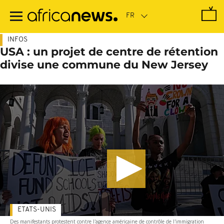
Passer
au
contenu
principal
INFOS
USA : un projet de centre de rétention
divise une commune du New Jersey
ETATS-UNIS
Des manifestants protestent contre l'agence américaine de contrôle de l'immigration