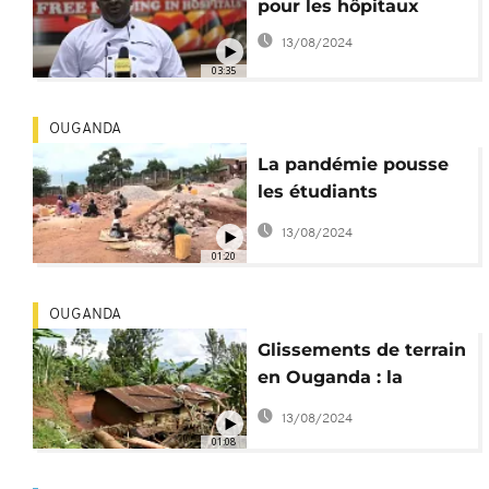
pour les hôpitaux
13/08/2024
03:35
OUGANDA
La pandémie pousse
les étudiants
ougandais à travailler
13/08/2024
01:20
OUGANDA
Glissements de terrain
en Ouganda : la
"plupart" des disparus
13/08/2024
ont été retrouvés
01:08