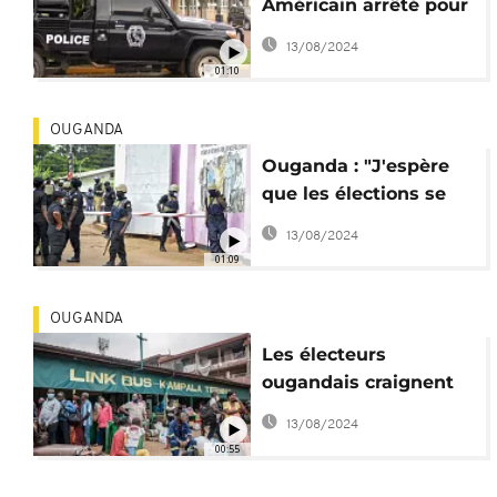
Américain arrêté pour
"activités subversives"
13/08/2024
01:10
OUGANDA
Ouganda : "J'espère
que les élections se
termineront dans la
13/08/2024
paix"
01:09
OUGANDA
Les électeurs
ougandais craignent
le "chaos"
13/08/2024
00:55