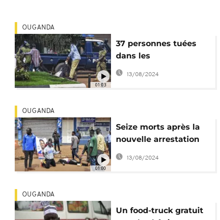
OUGANDA
37 personnes tuées
dans les
affrontements
13/08/2024
meurtriers de
01:03
Kampala
OUGANDA
Seize morts après la
nouvelle arrestation
de Bobi Wine
13/08/2024
01:00
OUGANDA
Un food-truck gratuit