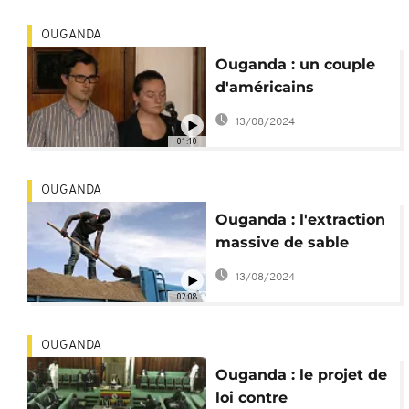
OUGANDA
Ouganda : un couple
d'américains
condamné à une
13/08/2024
amende
01:10
OUGANDA
Ouganda : l'extraction
massive de sable
menace le lac Victoria
13/08/2024
02:08
OUGANDA
Ouganda : le projet de
loi contre