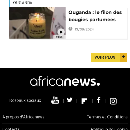
OUGANDA
Ouganda : le filon des
bougies parfumées
13/08/2024
01:36
VOIR PLUS
Réseaux sociaux
A propos d'Africanews
Termes et Conditions
Contacts
Politique de Cookie