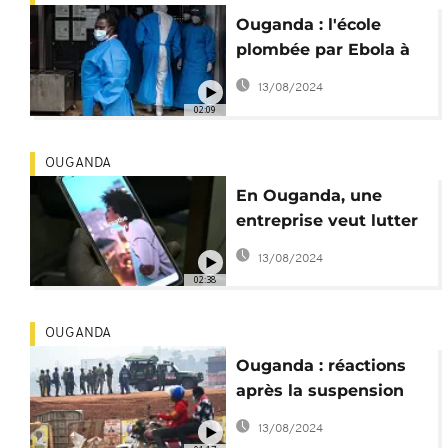
Ouganda : l'école
plombée par Ebola à
Mubende
13/08/2024
02:09
OUGANDA
En Ouganda, une
entreprise veut lutter
contre la pollution
13/08/2024
02:38
OUGANDA
Ouganda : réactions
après la suspension
des activités de 54
13/08/2024
ONG