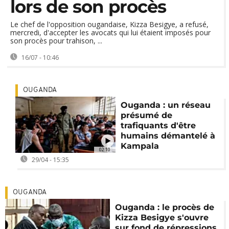
lors de son procès
Le chef de l'opposition ougandaise, Kizza Besigye, a refusé,
mercredi, d'accepter les avocats qui lui étaient imposés pour
son procès pour trahison, ...
16/07 - 10:46
OUGANDA
Ouganda : un réseau
présumé de
trafiquants d'être
humains démantelé à
Kampala
02:10
29/04 - 15:35
OUGANDA
Ouganda : le procès de
Kizza Besigye s'ouvre
sur fond de répressions