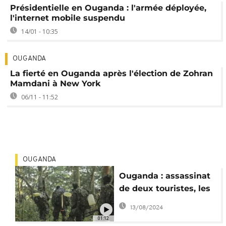
Présidentielle en Ouganda : l'armée déployée,
l'internet mobile suspendu
14/01 - 10:35
OUGANDA
La fierté en Ouganda après l'élection de Zohran
Mamdani à New York
06/11 - 11:52
OUGANDA
Ouganda : assassinat
de deux touristes, les
meurtriers tués
13/08/2024
01:12