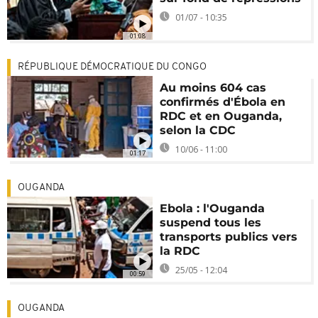
01/07 - 10:35
01:08
RÉPUBLIQUE DÉMOCRATIQUE DU CONGO
Au moins 604 cas
confirmés d'Ébola en
RDC et en Ouganda,
selon la CDC
10/06 - 11:00
01:17
OUGANDA
Ebola : l'Ouganda
suspend tous les
transports publics vers
la RDC
25/05 - 12:04
00:59
OUGANDA