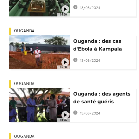
l'homosexualité
13/08/2024
présenté au
01:30
Parlement
OUGANDA
Ouganda : des cas
d'Ebola à Kampala
inquiètent
13/08/2024
02:30
OUGANDA
Ouganda : des agents
de santé guéris
d'Ebola
13/08/2024
01:46
OUGANDA