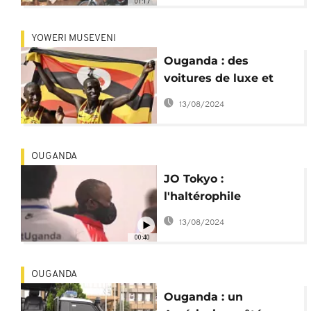
01:17
YOWERI MUSEVENI
Ouganda : des
voitures de luxe et
des maisons offertes
13/08/2024
aux médaillés de
Tokyo
OUGANDA
JO Tokyo :
l'haltérophile
ougandais renvoyé
13/08/2024
après sa tentative de
00:40
fuite
OUGANDA
Ouganda : un