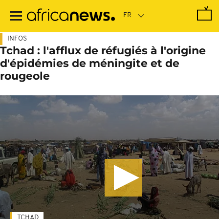
Passer
au
contenu
principal
INFOS
Tchad : l'afflux de réfugiés à l'origine
d'épidémies de méningite et de
rougeole
TCHAD