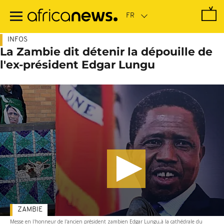
Passer
au
contenu
principal
INFOS
La Zambie dit détenir la dépouille de
l'ex-président Edgar Lungu
ZAMBIE
Messe en l'honneur de l'ancien président zambien Edgar Lungu,à la cathédrale du