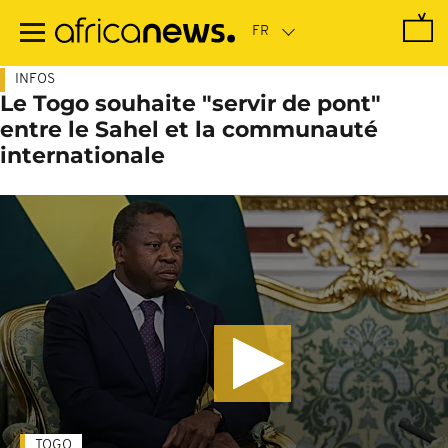
Passer
au
contenu
principal
INFOS
Le Togo souhaite "servir de pont"
entre le Sahel et la communauté
internationale
TOGO