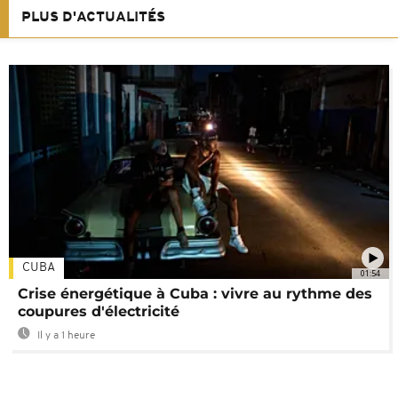
PLUS D'ACTUALITÉS
CUBA
01:54
Crise énergétique à Cuba : vivre au rythme des
coupures d'électricité
Il y a 1 heure