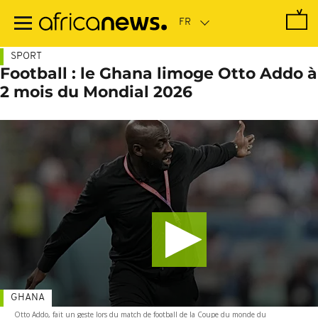
Passer
au
contenu
principal
SPORT
Football : le Ghana limoge Otto Addo à
2 mois du Mondial 2026
GHANA
Otto Addo, fait un geste lors du match de football de la Coupe du monde du