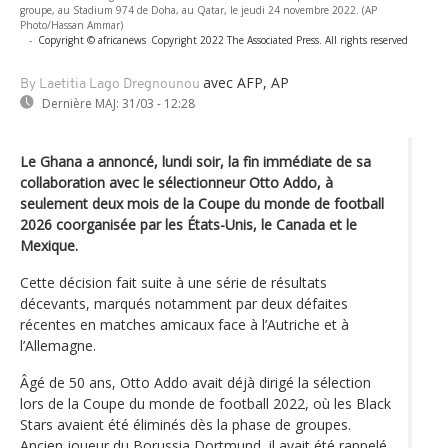
groupe, au Stadium 974 de Doha, au Qatar, le jeudi 24 novembre 2022. (AP
Photo/Hassan Ammar)
-
Copyright © africanews
Copyright 2022 The Associated Press. All rights reserved
avec AFP, AP
By Laetitia Lago Dregnounou
Dernière MAJ:
31/03 - 12:28
Le Ghana a annoncé, lundi soir, la fin immédiate de sa
collaboration avec le sélectionneur Otto Addo, à
seulement deux mois de la Coupe du monde de football
2026 coorganisée par les États-Unis, le Canada et le
Mexique.
Cette décision fait suite à une série de résultats
décevants, marqués notamment par deux défaites
récentes en matches amicaux face à l’Autriche et à
l’Allemagne.
Âgé de 50 ans, Otto Addo avait déjà dirigé la sélection
lors de la Coupe du monde de football 2022, où les Black
Stars avaient été éliminés dès la phase de groupes.
Ancien joueur du Borussia Dortmund, il avait été rappelé