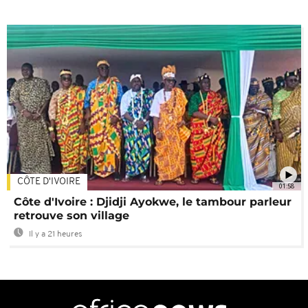
CÔTE D'IVOIRE
01:58
Côte d'Ivoire : Djidji Ayokwe, le tambour parleur
retrouve son village
Il y a 21 heures