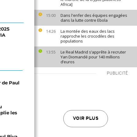
Africa]
Dans l'enfer des équipes engagées
15:00
dans la lutte contre Ebola
2025
La montée des eaux des lacs
14:26
'IA
rapproche les crocodiles des
populations
Le Real Madrid s’apprête à recruter
13:55
Yan Diomandé pour 140 millions
d’euros
PUBLICITÉ
r de Paul
u
lie les
VOIR PLUS
aul Biya