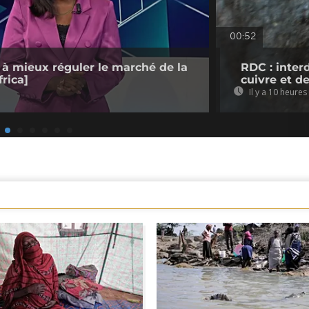
00:52
 à mieux réguler le marché de la
RDC : inter
rica]
cuivre et d
Il y a 10 heures