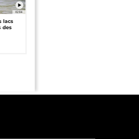
02:04
 lacs
s des