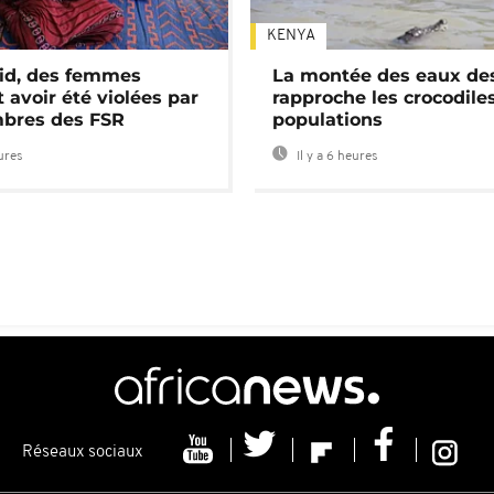
KENYA
id, des femmes
La montée des eaux des
 avoir été violées par
rapproche les crocodile
bres des FSR
populations
eures
Il y a 6 heures
Réseaux sociaux