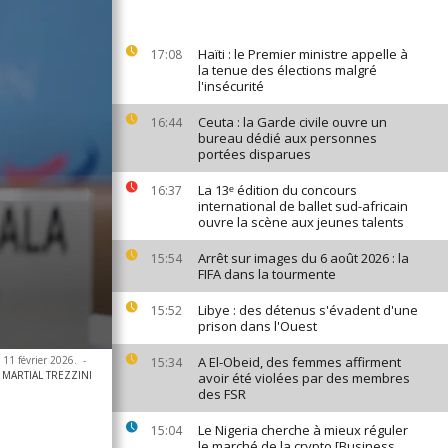
Haïti : le Premier ministre appelle à
17:08
la tenue des élections malgré
l'insécurité
Ceuta : la Garde civile ouvre un
16:44
bureau dédié aux personnes
portées disparues
La 13ᵉ édition du concours
16:37
international de ballet sud-africain
ouvre la scène aux jeunes talents
Arrêt sur images du 6 août 2026 : la
15:54
FIFA dans la tourmente
Libye : des détenus s'évadent d'une
15:52
prison dans l'Ouest
 11 février 2026.
-
A El-Obeid, des femmes affirment
15:34
/ MARTIAL TREZZINI
avoir été violées par des membres
des FSR
Le Nigeria cherche à mieux réguler
15:04
le marché de la crypto [Business