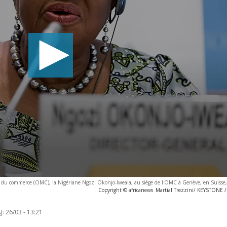
le du commerce (OMC), la Nigériane Ngozi Okonjo-Iweala, au siège de l'OMC à Genève, en Suisse,
Copyright © africanews
Martial Trezzini/ KEYSTONE 
J:
26/03 - 13:21