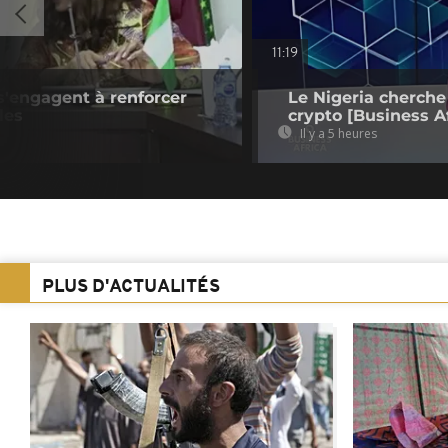
11:19
s'engagent à renforcer
Le Nigeria cherche
les
crypto [Business Af
Il y a 5 heures
PLUS D'ACTUALITÉS