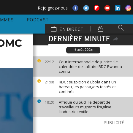
Rejoignez-nous
AMMES
PODCAST
EN DIRECT
DERNIÈRE MINUTE
l'OMC
6 août 2026
Cour Internationale de justice : le
22:12
calendrier de l'affaire RDC-Rwanda
connu
RDC : suspicion d'Ebola dans un
21:08
bateau, les passagers testés et
confinés
Afrique du Sud : le départ de
18:20
travailleurs migrants fragilise
l'industrie textile
PUBLICITÉ