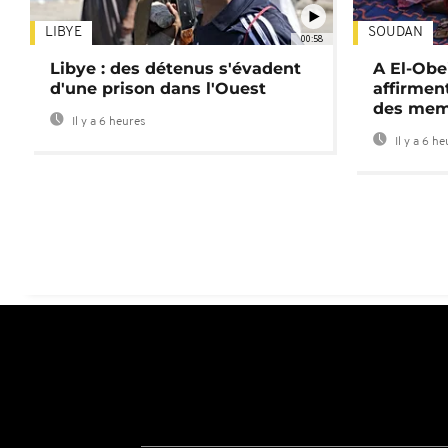
LIBYE
SOUDAN
00:58
Libye : des détenus s'évadent
A El-Obe
d'une prison dans l'Ouest
affirment
des mem
Il y a 6 heures
Il y a 6 h