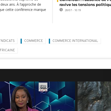
s deux ans. À l’approche de
ravive les tensions politiq
r que cette conférence marque
28/07 - 10:19
YNDICATS
COMMERCE
COMMERCE INTERNATIONAL
FRICAINE