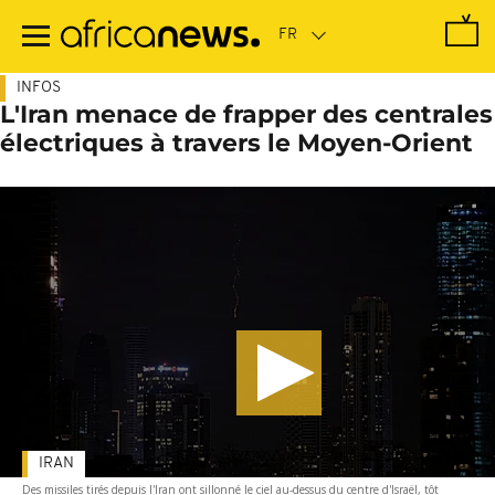
Passer
au
contenu
principal
INFOS
L'Iran menace de frapper des centrales
électriques à travers le Moyen-Orient
IRAN
Des missiles tirés depuis l'Iran ont sillonné le ciel au-dessus du centre d'Israël, tôt