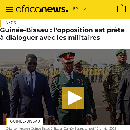
Passer
au
contenu
principal
INFOS
Guinée-Bissau : l'opposition est prête
à dialoguer avec les militaires
GUINÉE-BISSAU
Crise politique en Guinée-Bissau à Bissau, Guinée-Bissau, samedi 10 janvier 2026.