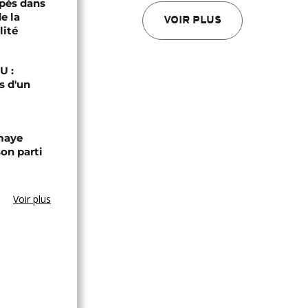
pés dans
e la
VOIR PLUS
lité
U :
s d'un
omaye
son parti
Voir plus