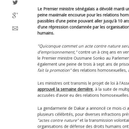
Le Premier ministre sénégalais a dévoilé mardi un 
peine maximale encourue pour les relations homo
passibles d'une peine pouvant aller jusqu'à 10 an
d'une répression condamnée par les organisation
humains.
"Quiconque commet un acte contre nature sera
d'emprisonnement,"
contre un à cinq ans en vert
le Premier ministre Ousmane Sonko au Parlement.
également une peine de trois à sept ans de pris
fait la promotion"
des relations homosexuelles, 
Les ministres ont transmis le projet de loi à l'A
approuvé la semaine dernière
, à la suite de mul
accusées d'avoir eu des relations homosexuelles
La gendarmerie de Dakar a annoncé ce mois-ci 
plusieurs célébrités, pour diverses infractions
"actes contre nature"
et la transmission volontai
organisations de défense des droits humains ont