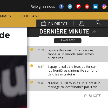
Rejoignez-nous
AMMES
PODCAST
EN DIRECT
DERNIÈRE MINUTE
 de
9 août 2026
Japon - Nagasaki : 81 ans après,
12:09
l’appel à un monde sans armes
nucléaires
Espagne-Italie : le bras de fer sur
10:57
les frontières s’intensifie sur fond
de crise migratoire
Nigeria : 1 500 couples unis lors d’un
09:46
mariage collectif financé par l’État
PUBLICITÉ