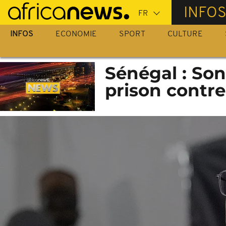
Passer
INFO
au
contenu
INFOS
ECONOMIE
SPORT
CULTURE
principal
Sénégal : Son
prison contre