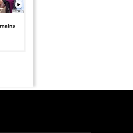
02:08
 mains