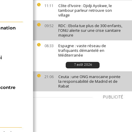
Côte d'Ivoire : Djidji Ayokwe, le
11:11
tambour parleur retrouve son
village
RDC : Ebola tue plus de 300 enfants,
09:52
mnation
l'ONU alerte sur une crise sanitaire
majeure
Espagne : vaste réseau de
08:33
trafiquants démantelé en
Méditerranée
i
7 août 2026
Ceuta : une ONG marocaine pointe
21:06
la responsabilité de Madrid et de
Rabat
 contre
PUBLICITÉ