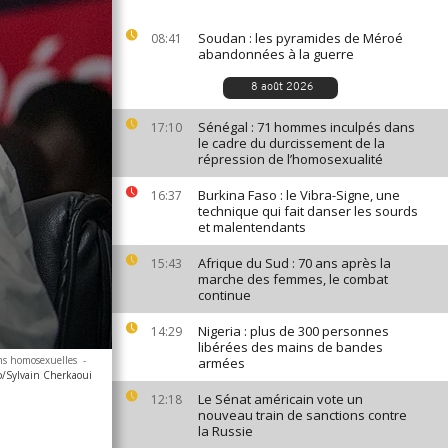
Soudan : les pyramides de Méroé
08:41
abandonnées à la guerre
8 août 2026
Sénégal : 71 hommes inculpés dans
17:10
le cadre du durcissement de la
répression de l’homosexualité
Burkina Faso : le Vibra-Signe, une
16:37
technique qui fait danser les sourds
et malentendants
Afrique du Sud : 70 ans après la
15:43
marche des femmes, le combat
continue
Nigeria : plus de 300 personnes
14:29
libérées des mains de bandes
ns homosexuelles
-
armées
o/Sylvain Cherkaoui
Le Sénat américain vote un
12:18
nouveau train de sanctions contre
la Russie