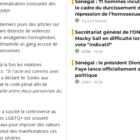
Sénégal : 71 hommes incul
iminalisation croissante des
le cadre du durcissement d
 pays.
répression de l’homosexua
Il y a 21 heures
erniers jours des articles sur
ire distincte de violences
Secrétariat général de l'ON
r les amalgames homophobes.
Macky Sall en difficulté lor
 démantelé un gang accusé de
vote "indicatif"
 personnes.
03/08 - 15:14
Sénégal : le président Di
la fois les relations
Faye lance officiellement 
ts.
"Si l'acte est commis avec
politique
a déclaré M. Sonko aux
27/07 - 10:55
iait le code pénal afin de
uelle entre deux personnes du
 a suscité la controverse au
nnes LGBTQ+ est souvent
taux pour imposer des valeurs
anisé des manifestations ces
us sévères.