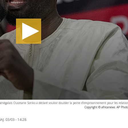
 sénégalais Ousmane Sonko a déclaré vouloir doubler la peine d’emprisonnement pour les relatio
Copyright © africanews
AP Phot
AJ:
03/03 - 14:28