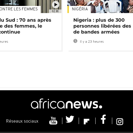
ONTRE LES FEMMES
NIGÉRIA
02:30
du Sud : 70 ans après
Nigeria : plus de 300
e des femmes, le
personnes libérées des
continue
de bandes armées
heures
Il y a 23 heures
Réseaux sociaux