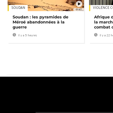
SOUDAN
VIOLENCE C
01:47
Soudan : les pyramides de
Afrique 
Méroé abandonnées à la
la march
guerre
combat 
Il y a 5 heures
Il y a 22 