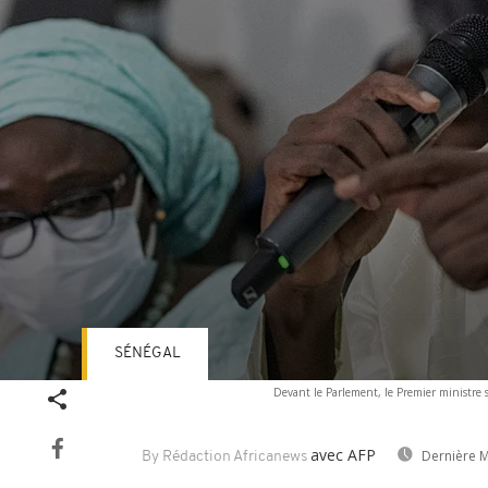
SÉNÉGAL
Volume
Devant le Parlement, le Premier ministre
90%
avec AFP
Dernière M
By Rédaction Africanews