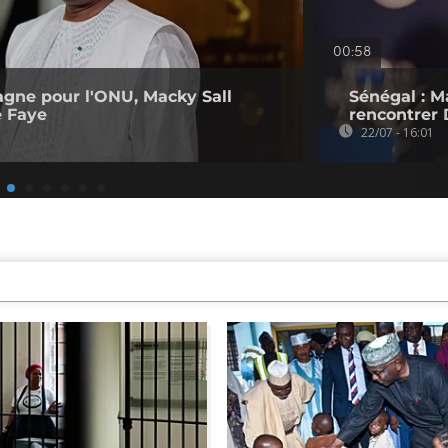
00:58
agne pour l'ONU, Macky Sall
Sénégal : M
 Faye
rencontrer
22/07 - 16:01