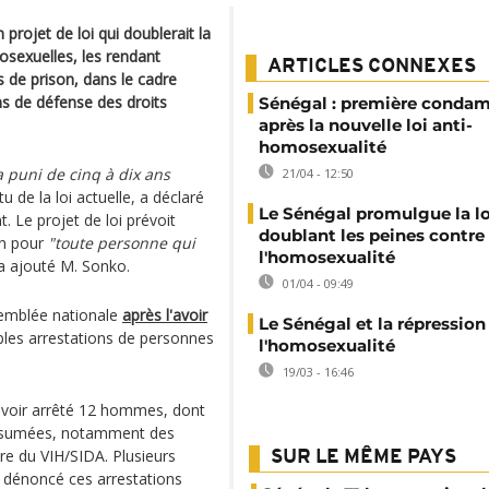
projet de loi qui doublerait la
sexuelles, les rendant
ARTICLES CONNEXES
s de prison, dans le cadre
s de défense des droits
Sénégal : première conda
après la nouvelle loi anti-
homosexualité
 puni de cinq à dix ans
21/04 - 12:50
u de la loi actuelle, a déclaré
Le Sénégal promulgue la lo
 Le projet de loi prévoit
doublant les peines contre
on pour
"toute personne qui
l'homosexualité
a ajouté M. Sonko.
01/04 - 09:49
ssemblée nationale
après l'avoir
Le Sénégal et la répression
tiples arrestations de personnes
l'homosexualité
.
19/03 - 16:46
avoir arrêté 12 hommes, dont
 présumées, notamment des
re du VIH/SIDA. Plusieurs
SUR LE MÊME PAYS
 dénoncé ces arrestations