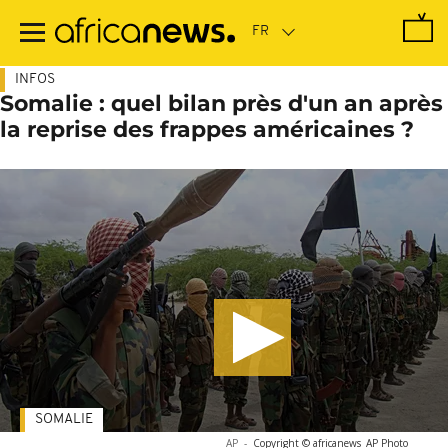
Passer
au
contenu
principal
INFOS
Somalie : quel bilan près d'un an après
la reprise des frappes américaines ?
SOMALIE
AP
-
Copyright © africanews
AP Photo