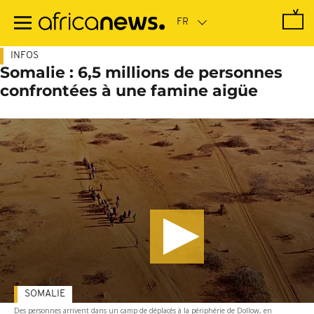
Passer
au
contenu
principal
INFOS
Somalie : 6,5 millions de personnes
confrontées à une famine aigüe
SOMALIE
Des personnes arrivent dans un camp de déplacés à la périphérie de Dollow, en