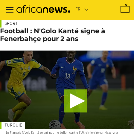
Passer
au
contenu
principal
SPORT
Football : N'Golo Kanté signe à
Fenerbahçe pour 2 ans
TURQUIE
Le Français N'golo Kanté se bat pour le ballon contre l'Ukrainien Yehor Nazaryna