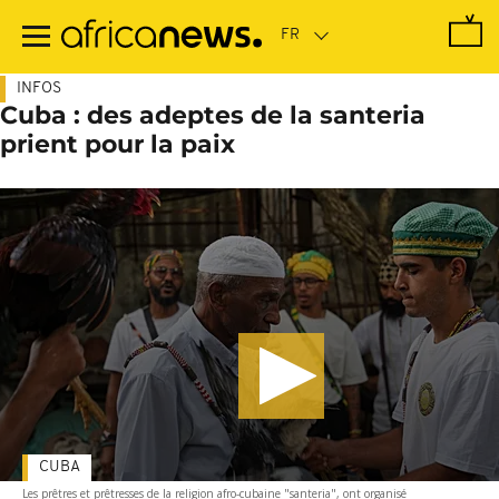
Passer
au
contenu
principal
INFOS
Cuba : des adeptes de la santeria
prient pour la paix
CUBA
Les prêtres et prêtresses de la religion afro-cubaine "santeria", ont organisé