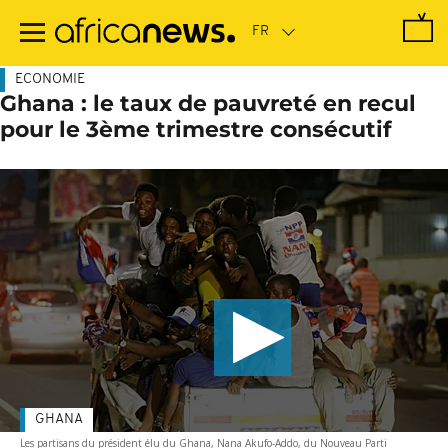
Passer
au
contenu
principal
ECONOMIE
Ghana : le taux de pauvreté en recul
pour le 3ème trimestre consécutif
GHANA
Les partisans du président élu du Ghana, Nana Akufo-Addo, du Nouveau Parti