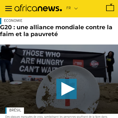
Passer
au
contenu
principal
ECONOMIE
G20 : une alliance mondiale contre la
faim et la pauvreté
BRÉSIL
Des plaques marquées de croix, symbolisant les personnes souffrant de la faim dans