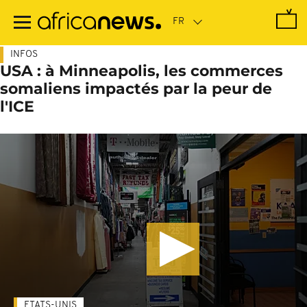
Passer
au
contenu
principal
INFOS
USA : à Minneapolis, les commerces
somaliens impactés par la peur de
l'ICE
ETATS-UNIS