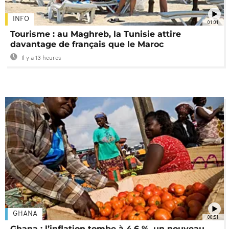
INFO
01:01
Tourisme : au Maghreb, la Tunisie attire
davantage de français que le Maroc
Il y a 13 heures
GHANA
00:51
Ghana : l’inflation tombe à 4,6 %, un nouveau