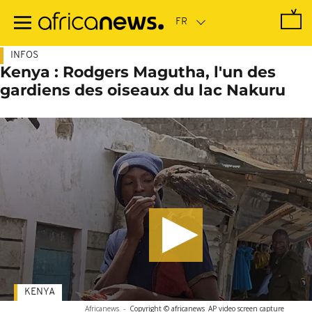
Passer
au
contenu
principal
INFOS
Kenya : Rodgers Magutha, l'un des
gardiens des oiseaux du lac Nakuru
KENYA
Africanews
-
Copyright © africanews
AP video screen capture