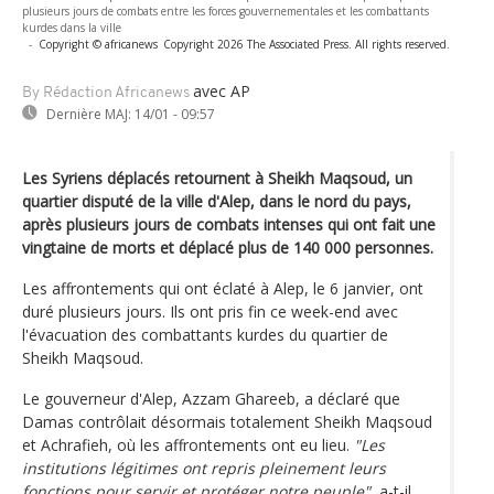
plusieurs jours de combats entre les forces gouvernementales et les combattants
kurdes dans la ville
-
Copyright © africanews
Copyright 2026 The Associated Press. All rights reserved.
avec AP
By Rédaction Africanews
Dernière MAJ:
14/01 - 09:57
Les Syriens déplacés retournent à Sheikh Maqsoud, un
quartier disputé de la ville d'Alep, dans le nord du pays,
après plusieurs jours de combats intenses qui ont fait une
vingtaine de morts et déplacé plus de 140 000 personnes.
Les affrontements qui ont éclaté à Alep, le 6 janvier, ont
duré plusieurs jours. Ils ont pris fin ce week-end avec
l'évacuation des combattants kurdes du quartier de
Sheikh Maqsoud.
Le gouverneur d'Alep, Azzam Ghareeb, a déclaré que
Damas contrôlait désormais totalement Sheikh Maqsoud
et Achrafieh, où les affrontements ont eu lieu.
"Les
institutions légitimes ont repris pleinement leurs
fonctions pour servir et protéger notre peuple",
a-t-il