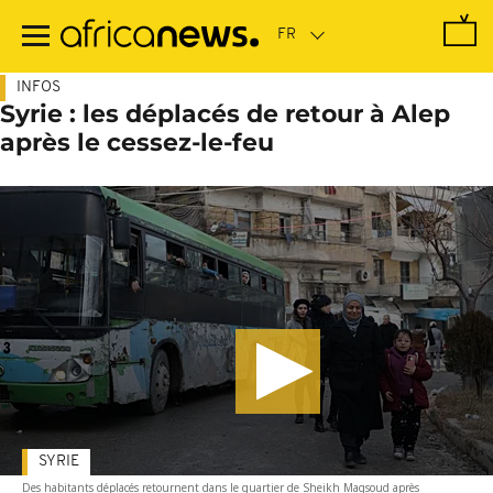
Passer
au
contenu
principal
INFOS
Syrie : les déplacés de retour à Alep
après le cessez-le-feu
SYRIE
Des habitants déplacés retournent dans le quartier de Sheikh Maqsoud après