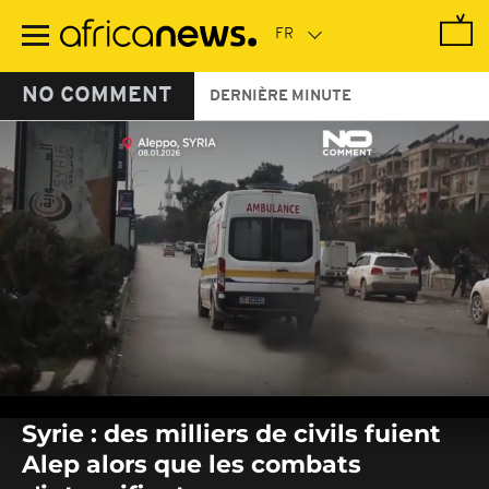
Passer
au
contenu
principal
NO COMMENT
DERNIÈRE MINUTE
0
seconds
Syrie : des milliers de civils fuient
of
0
Alep alors que les combats
seconds