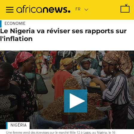
Passer
au
contenu
principal
ECONOMIE
Le Nigeria va réviser ses rapports sur
l'inflation
NIGÉRIA
Une femme vend des écrevisses sur le marché Mile 12 à Lagos, au Nigéria, le 16