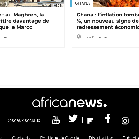
GHANA
01:01
 : au Maghreb, la
Ghana : l’inflation tomb
attire davantage de
%, un nouveau signe de
 que le Maroc
redressement économi
eures
Il y a 15 heures
Réseaux sociaux
ns
Contacts
Politique de Cookie
Distribution
Publicit