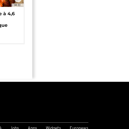
00:51
e à 4,6
que
é
Jobs
Apps
Widgets
Euronews