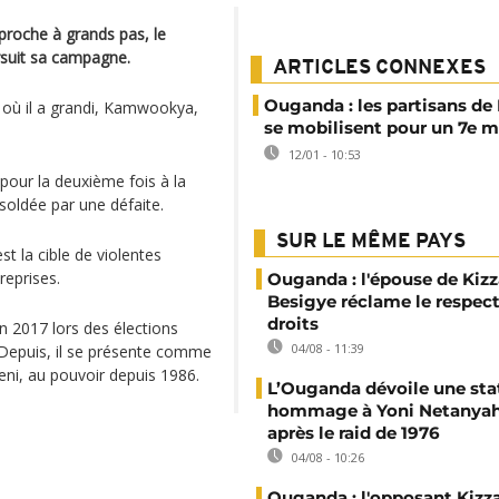
pproche à grands pas, le
ursuit sa campagne.
ARTICLES CONNEXES
Ouganda : les partisans de
 où il a grandi, Kamwookya,
se mobilisent pour un 7e 
12/01 - 10:53
pour la deuxième fois à la
soldée par une défaite.
SUR LE MÊME PAYS
 la cible de violentes
reprises.
Ouganda : l'épouse de Kizz
Besigye réclame le respect
droits
en 2017 lors des élections
04/08 - 11:39
. Depuis, il se présente comme
ni, au pouvoir depuis 1986.
L’Ouganda dévoile une sta
hommage à Yoni Netanyah
après le raid de 1976
04/08 - 10:26
Ouganda : l'opposant Kizz