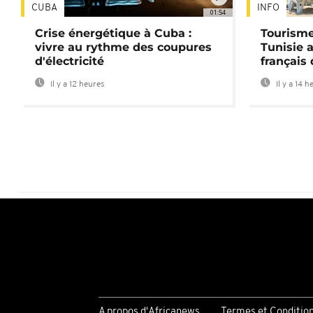
CUBA
INFO
01:54
Crise énergétique à Cuba :
Tourisme
vivre au rythme des coupures
Tunisie 
d'électricité
français
Il y a 12 heures
Il y a 14 h
A propos d'Africanews
Termes et Conditio