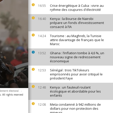
Crise énergétique à Cuba : vivre au
16:55
rythme des coupures d'électricité
Kenya : la Bourse de Nairobi
16:40
prépare un fonds d’investissement
consacré à l’IA
Tourisme : au Maghreb, la Tunisie
14:24
attire davantage de français que le
Maroc
Ghana : l’inflation tombe à 4,6 %, un
13:52
nouveau signe de redressement
économique
Sénégal : trois TikTokeurs
12:53
emprisonnés pour avoir critiqué le
président Faye
Kenya : un fauteuil roulant
12:48
lement électoral.
-
écologique et abordable pour les
. All rights reserved
enfants
Meta condamné à 942 millions de
12:08
dollars pour non protection des
mineurs