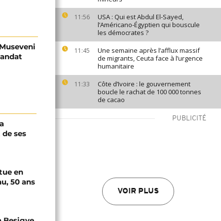
USA : Qui est Abdul El-Sayed,
11:56
l’Américano-Égyptien qui bouscule
les démocrates ?
 Museveni
Une semaine après l’afflux massif
11:45
mandat
de migrants, Ceuta face à l’urgence
humanitaire
Côte d’Ivoire : le gouvernement
11:33
boucle le rachat de 100 000 tonnes
de cacao
PUBLICITÉ
a
 de ses
tue en
u, 50 ans
VOIR PLUS
a Besigye