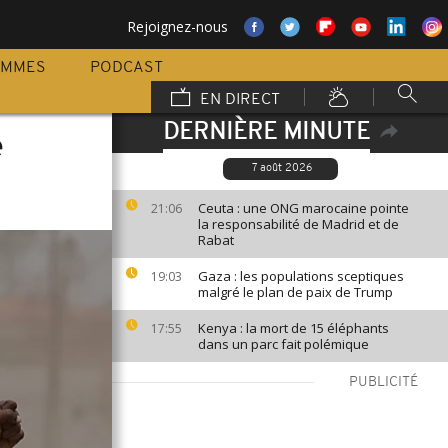
Rejoignez-nous
AMMES
PODCAST
EN DIRECT
DERNIÈRE MINUTE
e
7 août 2026
Ceuta : une ONG marocaine pointe
21:06
la responsabilité de Madrid et de
Rabat
Gaza : les populations sceptiques
19:03
malgré le plan de paix de Trump
Kenya : la mort de 15 éléphants
17:55
dans un parc fait polémique
PUBLICITÉ