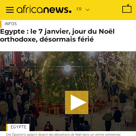
Passer
au
contenu
principal
INFOS
Egypte : le 7 janvier, jour du Noël
orthodoxe, désormais férié
EGYPTE
Des Égyptiens passent devant des décorations de Noël dans un centre commercial