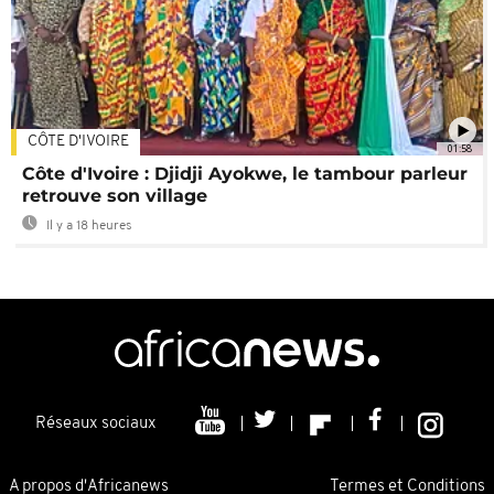
CÔTE D'IVOIRE
01:58
Côte d'Ivoire : Djidji Ayokwe, le tambour parleur
retrouve son village
Il y a 18 heures
Réseaux sociaux
A propos d'Africanews
Termes et Conditions