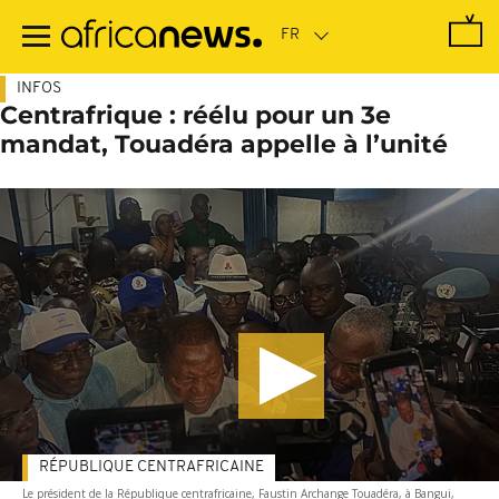
Passer
au
contenu
principal
INFOS
Centrafrique : réélu pour un 3e
mandat, Touadéra appelle à l’unité
RÉPUBLIQUE CENTRAFRICAINE
Le président de la République centrafricaine, Faustin Archange Touadéra, à Bangui,