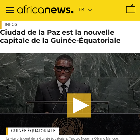
Passer
au
contenu
principal
INFOS
Ciudad de la Paz est la nouvelle
capitale de la Guinée-Équatoriale
GUINÉE ÉQUATORIALE
Le vice-président de la Guinée équatoriale, Teodoro Nguema Obiang Mangue,