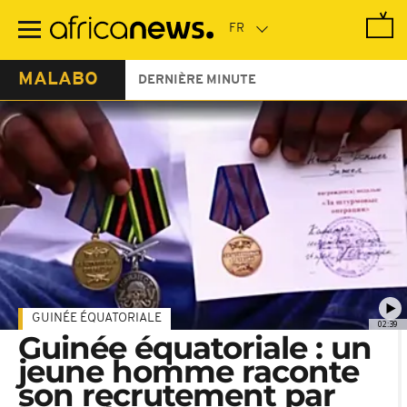
Passer
au
contenu
principal
MALABO
DERNIÈRE MINUTE
GUINÉE ÉQUATORIALE
02:39
Guinée équatoriale : un
jeune homme raconte
son recrutement par