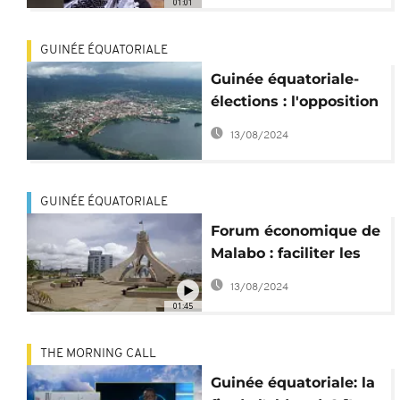
01:01
GUINÉE ÉQUATORIALE
Guinée équatoriale-
élections : l'opposition
dénonce fraudes,
13/08/2024
irrégularités et
arrestations
GUINÉE ÉQUATORIALE
Forum économique de
Malabo : faciliter les
échanges
13/08/2024
commerciaux en
01:45
Afrique
THE MORNING CALL
Guinée équatoriale: la