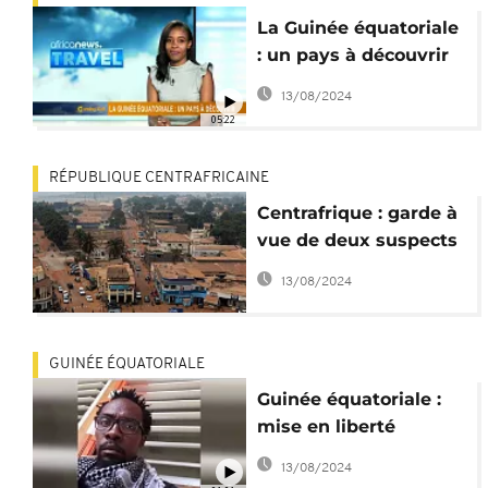
La Guinée équatoriale
: un pays à découvrir
[Travel TMC]
13/08/2024
05:22
RÉPUBLIQUE CENTRAFRICAINE
Centrafrique : garde à
vue de deux suspects
dans le putsch
13/08/2024
manqué à Malabo
GUINÉE ÉQUATORIALE
Guinée équatoriale :
mise en liberté
requise pour un
13/08/2024
caricaturiste