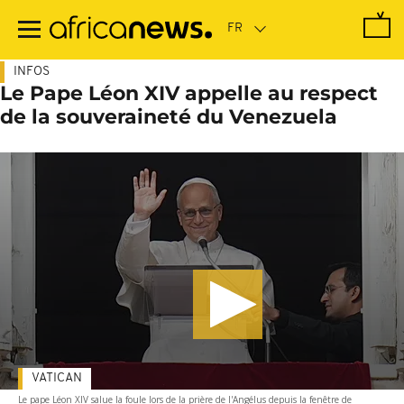
Passer
au
contenu
principal
INFOS
Le Pape Léon XIV appelle au respect
de la souveraineté du Venezuela
VATICAN
Le pape Léon XIV salue la foule lors de la prière de l'Angélus depuis la fenêtre de