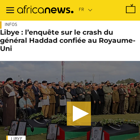
Passer
au
contenu
principal
INFOS
Libye : l’enquête sur le crash du
général Haddad confiée au Royaume-
Uni
LIBYE