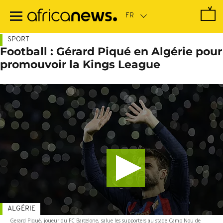
Passer
au
contenu
principal
SPORT
Football : Gérard Piqué en Algérie pour
promouvoir la Kings League
ALGÉRIE
Gerard Piqué, joueur du FC Barcelone, salue les supporters au stade Camp Nou de