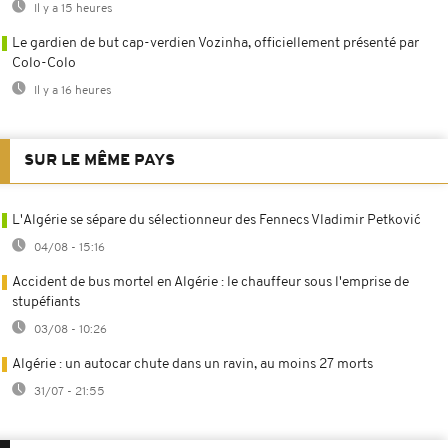
Il y a 15 heures
Le gardien de but cap-verdien Vozinha, officiellement présenté par
Colo-Colo
Il y a 16 heures
SUR LE MÊME PAYS
L'Algérie se sépare du sélectionneur des Fennecs Vladimir Petković
04/08 - 15:16
Accident de bus mortel en Algérie : le chauffeur sous l'emprise de
stupéfiants
03/08 - 10:26
Algérie : un autocar chute dans un ravin, au moins 27 morts
31/07 - 21:55