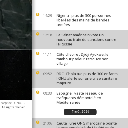
Nigeria : plus de 300 personnes
14:29
libérées des mains de bandes
armées
Le Sénat américain vote un
12:18
nouveau train de sanctions contre
la Russie
Côte d'Ivoire : Djidji Ayokwe, le
11:11
tambour parleur retrouve son
village
RDC : Ebola tue plus de 300 enfants,
09:52
l'ONU alerte sur une crise sanitaire
majeure
Espagne : vaste réseau de
08:33
trafiquants démantelé en
Méditerranée
u siège de l'ONU.
-
All rights reserved.
7 août 2026
Ceuta : une ONG marocaine pointe
21:06
la responsabilité de Madrid et de