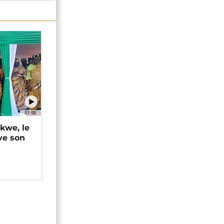
01:58
okwe, le
ve son