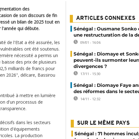
gmentation des
casion de son discours de fin
ARTICLES CONNEXES
essé un bilan de 2025 tout en
 l'année qui débute.
Sénégal : Ousmane Sonko 
une restructuration de la d
té de l'Etat a été assurée, les
09/01 - 16:06
s vulnérables ont été soutenus.
Sénégal : Diomaye et Sonk
remière nécessité a permis un
peuvent-ils surmonter leur
 baisse des prix de plusieurs
divergences ?
,5 milliards de francs pour
17/11 - 15:30
 en 2026", délcare, Bassirou
Sénégal : Diomaye Faye a
des réformes dans le secte
ontribué à mettre en lumière
14/11 - 12:32
ation d'un processus de
 transparence.
écisifs dans les secteurs
SUR LE MÊME PAYS
sition d'équipements
Sénégal : 71 hommes incul
ricoles. La production