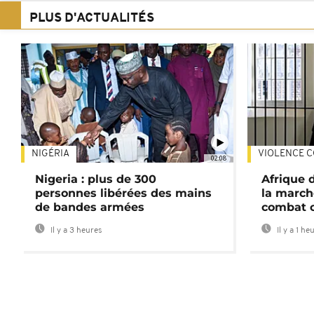
PLUS D'ACTUALITÉS
NIGÉRIA
VIOLENCE C
02:08
Nigeria : plus de 300
Afrique 
personnes libérées des mains
la march
de bandes armées
combat 
Il y a 3 heures
Il y a 1 he