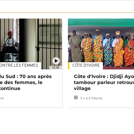
ONTRE LES FEMMES
CÔTE D'IVOIRE
02:30
du Sud : 70 ans après
Côte d'Ivoire : Djidji Ay
e des femmes, le
tambour parleur retrou
continue
village
ure
Il y a 6 heures