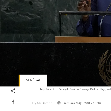
SÉNÉGAL
Volume
Le président du Sénégal, Bassirou Diomaye Diakhar Faye, s'ad
90%
Dernière MAJ:
02/01 - 10:39
By Ali Bamba