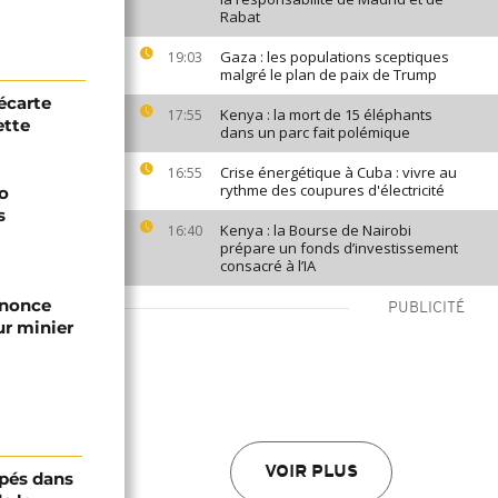
Rabat
Gaza : les populations sceptiques
19:03
malgré le plan de paix de Trump
écarte
Kenya : la mort de 15 éléphants
17:55
ette
dans un parc fait polémique
Crise énergétique à Cuba : vivre au
16:55
rythme des coupures d'électricité
o
s
Kenya : la Bourse de Nairobi
16:40
prépare un fonds d’investissement
consacré à l’IA
nnonce
PUBLICITÉ
ur minier
VOIR PLUS
pés dans