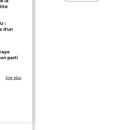
e la
lité
U :
s d'un
omaye
son parti
Voir plus