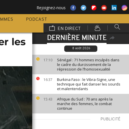
Rejoignez-nous
AMMES
PODCAST
EN DIRECT
DERNIÈRE MINUTE
r les
8 août 2026
Sénégal : 71 hommes inculpés dans
17:10
le cadre du durcissement de la
répression de l’homosexualité
Burkina Faso : le Vibra-Signe, une
16:37
technique qui fait danser les sourds
et malentendants
Afrique du Sud : 70 ans après la
15:43
marche des femmes, le combat
continue
PUBLICITÉ