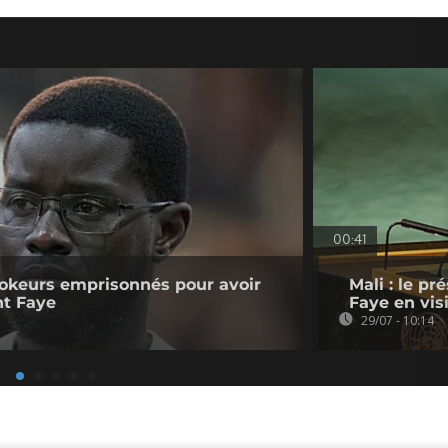
00:41
kTokeurs emprisonnés pour avoir
Mali : le p
nt Faye
Faye en vis
29/07 - 10:14