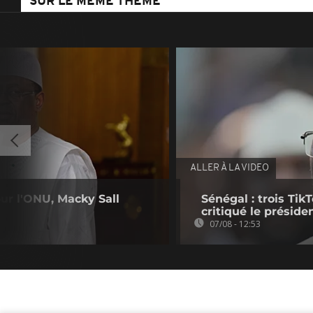
SUR LE MÊME THÈME
ALLER À LA VIDEO
ur l'ONU, Macky Sall
Sénégal : trois Ti
critiqué le préside
07/08 - 12:53