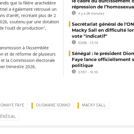
le cadre du durcissement d
ndis que la filière arachidière
répression de l’homosexua
triel a également retrouvé un
Il y a 28 minutes
s d'arrêt, recréant plus de 2
 2026, soutenu par une dotation
Secrétariat général de l'ON
e l'outil de production",
Macky Sall en difficulté lor
vote "indicatif"
03/08 - 15:14
ansmission à l’Assemblée
Sénégal : le président Di
ion et de réforme de plusieurs
Faye lance officiellement 
e et la Commission électorale
politique
ier trimestre 2026,
27/07 - 10:55
IOMAYE FAYE
OUSMANE SONKO
MACKY SALL
SÉNÉGAL