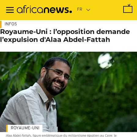
Passer
au
contenu
principal
INFOS
Royaume-Uni : l’opposition demande
l’expulsion d'Alaa Abdel-Fattah
ROYAUME-UNI
Alaa Abdel-Fattah, figure emblématique du militantisme égyptien au Caire. le