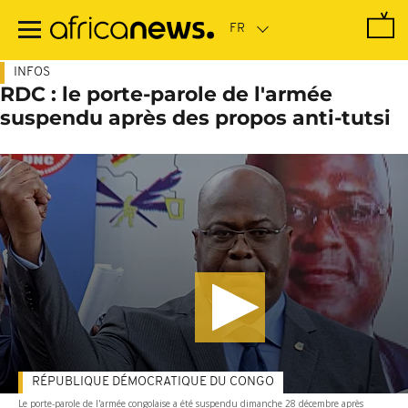
Passer
au
contenu
principal
INFOS
RDC : le porte-parole de l'armée
suspendu après des propos anti-tutsi
RÉPUBLIQUE DÉMOCRATIQUE DU CONGO
Le porte-parole de l'armée congolaise a été suspendu dimanche 28 décembre après