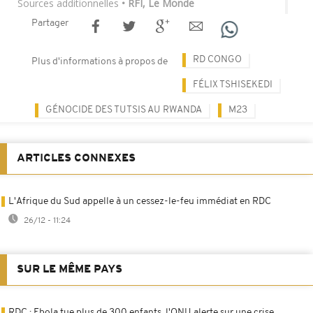
Sources additionnelles
• RFI, Le Monde
Partager
RD CONGO
Plus d'informations à propos de
FÉLIX TSHISEKEDI
GÉNOCIDE DES TUTSIS AU RWANDA
M23
ARTICLES CONNEXES
L'Afrique du Sud appelle à un cessez-le-feu immédiat en RDC
26/12 - 11:24
SUR LE MÊME PAYS
RDC : Ebola tue plus de 300 enfants, l'ONU alerte sur une crise