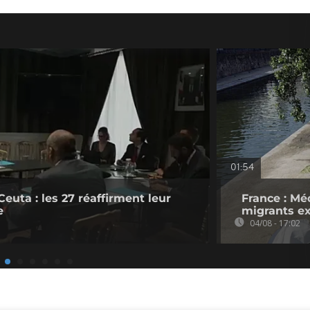
01:54
Ceuta : les 27 réaffirment leur
France : Mé
e
migrants ex
04/08 - 17:02