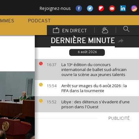
Rejoignez-nous
AMMES
PODCAST
EN DIRECT
DERNIÈRE MINUTE
6 août 2026
La 13ᵉ édition du concours
16:37
international de ballet sud-africain
ouvre la scène aux jeunes talents
Arrêt sur images du 6 août 2026 : la
15:54
FIFA dans la tourmente
Libye : des détenus s'évadent d'une
15:52
prison dans l'Ouest
PUBLICITÉ