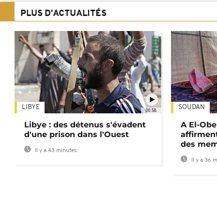
PLUS D'ACTUALITÉS
LIBYE
SOUDAN
00:58
Libye : des détenus s'évadent
A El-Obe
d'une prison dans l'Ouest
affirment
des mem
Il y a 43 minutes
Il y a 36 