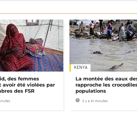
KENYA
id, des femmes
La montée des eaux des
 avoir été violées par
rapproche les crocodile
bres des FSR
populations
minutes
Il y a 41 minutes