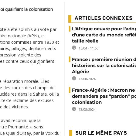
i qualifiant la colonisation
ARTICLES CONNEXES
L'Afrique oeuvre pour l'ado
exte a été soumis au vote par
d'une carte du monde reflé
ire nationale (APN), et
taille réelle
xactions commises entre 1830 et
ires, pillages, déplacements
16/04 - 11:55
épression violente des
France : première réunion 
s contre ceux qui glorifient
historiens sur la colonisat
Algérie
13/08/2024
 réparation morale. Elles
mise des cartes des champs de
France-Algérie : Macron ne
ucléaires dans le Sahara, où la
demandera pas "pardon" po
e texte réclame des excuses
colonisation
te des victimes.
13/08/2024
avait reconnu que la
ntre l’humanité », sans
. Le Quai d’Orsay, par la voix du
SUR LE MÊME PAYS