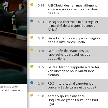
A El-Obeid, des femmes affirment
15:34
avoir été violées par des membres
des FSR
Le Nigeria cherche à mieux réguler
15:04
le marché de la crypto [Business
Africa]
Dans l'enfer des équipes engagées
15:00
dans la lutte contre Ebola
La montée des eaux des lacs
14:26
rapproche les crocodiles des
populations
Le Real Madrid s’apprête à recruter
13:55
Yan Diomandé pour 140 millions
d’euros
RDC : interdiction d’exporter les
12:19
ationale à Alger.
-
concentrés de cuivre et de cobalt
 All rights reserved.
Après 58 jours d'absence,
11:50
l'inquiétude grandit autour de Paul
Biya