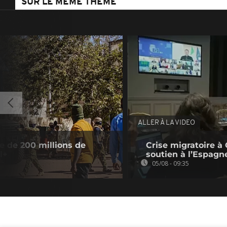
SUR LE MÊME THÈME
ALLER À LA VIDEO
e de 200 millions de
Crise migratoire à 
l+
soutien à l’Espagn
05/08 - 09:35