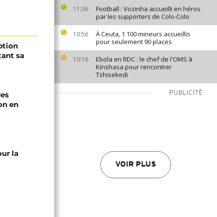
Football : Vozinha accueilli en héros
11:36
par les supporters de Colo-Colo
À Ceuta, 1 100 mineurs accueillis
10:56
pour seulement 90 places
ption
tant sa
Ebola en RDC : le chef de l'OMS à
10:16
Kinshasa pour rencontrer
Tshisekedi
PUBLICITÉ
des
ion en
ur la
VOIR PLUS