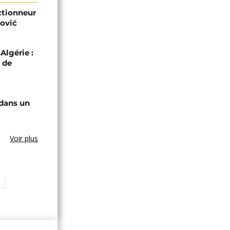
ectionneur
ović
Algérie :
 de
 dans un
Voir plus