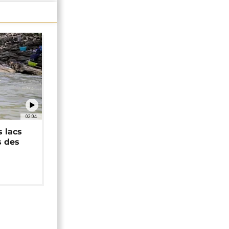
02:04
 lacs
s des