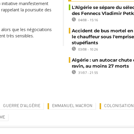
 initiative manifestement
L'Algérie se sépare du sél
en rappelant la poursuite des
des Fennecs Vladimir Petk
04/08 - 15:16
, alors que les négociations
Accident de bus mortel en 
ent très sensibles.
le chauffeur sous l'emprise
stupéfiants
03/08 - 10:26
Algérie : un autocar chute
ravin, au moins 27 morts
31/07 - 21:55
GUERRE D'ALGÉRIE
EMMANUEL MACRON
COLONISATION
SME