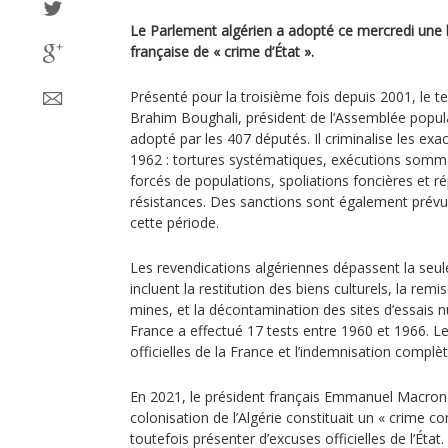
Le Parlement algérien a adopté ce mercredi une lo
française de « crime d’État ».
Présenté pour la troisième fois depuis 2001, le t
Brahim Boughali, président de l’Assemblée popula
adopté par les 407 députés. Il criminalise les e
1962 : tortures systématiques, exécutions somma
forcés de populations, spoliations foncières et r
résistances. Des sanctions sont également prévue
cette période.
Les revendications algériennes dépassent la seule
incluent la restitution des biens culturels, la re
mines, et la décontamination des sites d’essais n
France a effectué 17 tests entre 1960 et 1966. L
officielles de la France et l’indemnisation complè
En 2021, le président français Emmanuel Macron 
colonisation de l’Algérie constituait un « crime co
toutefois présenter d’excuses officielles de l’État