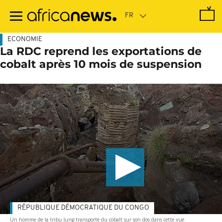
Passer
au
contenu
principal
ECONOMIE
La RDC reprend les exportations de
cobalt après 10 mois de suspension
RÉPUBLIQUE DÉMOCRATIQUE DU CONGO
Un homme de la tribu Jung transporte du cobalt sur son dos dans cette vue