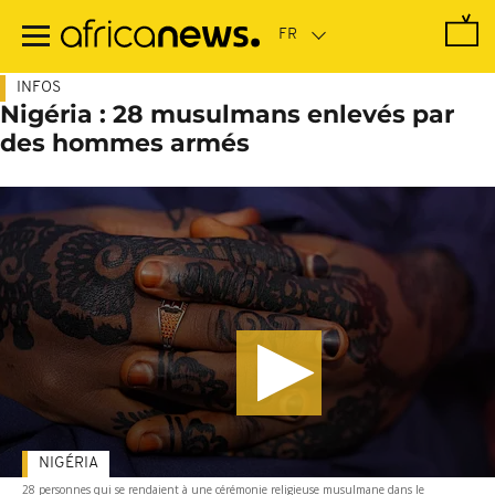
Passer
au
contenu
principal
INFOS
Nigéria : 28 musulmans enlevés par
des hommes armés
NIGÉRIA
28 personnes qui se rendaient à une cérémonie religieuse musulmane dans le