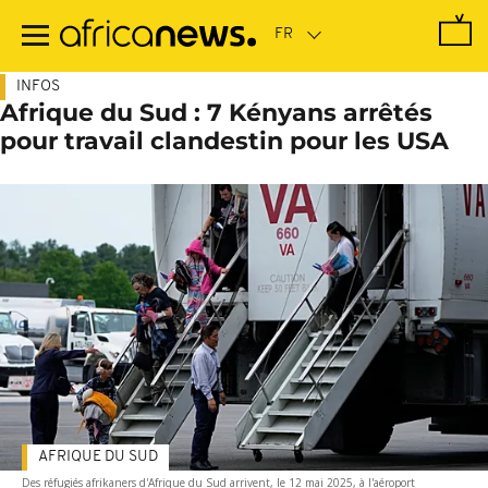
Passer
au
contenu
principal
INFOS
Afrique du Sud : 7 Kényans arrêtés
pour travail clandestin pour les USA
AFRIQUE DU SUD
Des réfugiés afrikaners d'Afrique du Sud arrivent, le 12 mai 2025, à l'aéroport